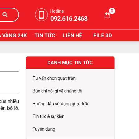
0
Hotline
092.616.2468
 VÀNG 24K
TIN TỨC
LIÊN HỆ
FILE 3D
DANH MỤC TIN TỨC
Tư vấn chọn quạt trần
Báo chí nói gì về chúng tôi
của nhiều
Hướng dẫn sử dụng quạt trần
ên bỏ lỡ.
Tin tức & sự kiện
Tuyển dụng