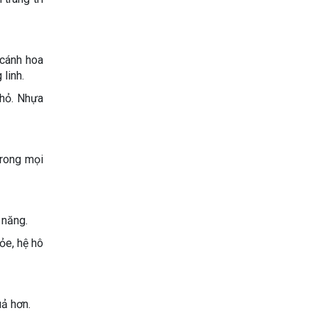
 cánh hoa
linh.
nhỏ. Nhựa
trong mọi
 năng.
ỏe, hệ hô
uả hơn.