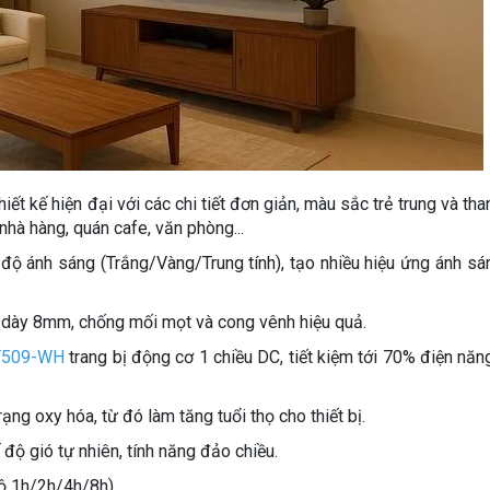
 kế hiện đại với các chi tiết đơn giản, màu sắc trẻ trung và thanh
hà hàng, quán cafe, văn phòng...
 độ ánh sáng (Trắng/Vàng/Trung tính), tạo nhiều hiệu ứng ánh sá
 dày 8mm, chống mối mọt và cong vênh hiệu quả.
509-WH
trang bị động cơ 1 chiều DC, tiết kiệm tới 70% điện năng
ạng oxy hóa, từ đó làm tăng tuổi thọ cho thiết bị.
độ gió tự nhiên, tính năng đảo chiều.
độ 1h/2h/4h/8h),..