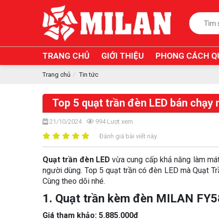
TRANG CHỦ
GIỚI THIỆU
PHONG CÁCH Q
Trang chủ
Tin tức
Top 5 quạt trần đèn LED bán chạy
21/10/2024
994
Lượt xem
Đánh giá bài viết này
Quạt trần đèn LED
vừa cung cấp khả năng làm mát 
người dùng. Top 5 quạt trần có đèn LED mà Quạt Trần
Cùng theo dõi nhé.
1. Quạt trần kèm đèn MILAN FY
Giá tham khảo: 5.885.000đ