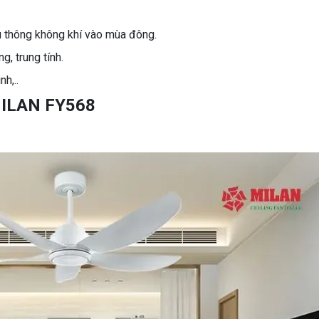
u thông không khí vào mùa đông.
g, trung tính.
nh,..
 MILAN FY568