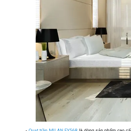
-
Quạt trần MILAN FY568
là dòng sản phẩm cao cấp,