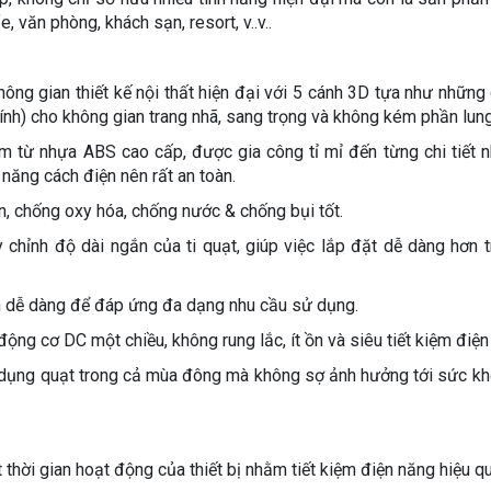
 văn phòng, khách sạn, resort, v..v..
không gian thiết kế nội thất hiện đại với 5 cánh 3D tựa như những
ính) cho không gian trang nhã, sang trọng và không kém phần lung 
 từ nhựa ABS cao cấp, được gia công tỉ mỉ đến từng chi tiết 
năng cách điện nên rất an toàn.
n, chống oxy hóa, chống nước & chống bụi tốt.
y chỉnh độ dài ngắn của ti quạt, giúp việc lắp đặt dễ dàng hơn 
nh dễ dàng để đáp ứng đa dạng nhu cầu sử dụng.
g cơ DC một chiều, không rung lắc, ít ồn và siêu tiết kiệm điện
sử dụng quạt trong cả mùa đông mà không sợ ảnh hưởng tới sức kh
thời gian hoạt động của thiết bị nhằm tiết kiệm điện năng hiệu q