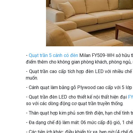
-
Quạt trần 5 cánh có đèn
Milan FY509-WH sở hữu thiết
điểm thêm cho không gian phòng khách, phòng ngủ, n
- Quạt trần cao cấp tích hợp đèn LED với nhiều chế
muốn.
- Cánh quạt làm bằng gỗ Plywood cao cấp với 5 lớp
- Quạt trần đèn LED cho thiết kế nội thất hiện đại
FY
so với các dòng động cơ quạt trần truyền thống.
- Thân quạt hợp kim phủ sơn tĩnh điện, hạn chế tình tr
- Đa dạng chế độ làm mát: 06 mức cấp độ gió, 1 chế 
- Các tiện ích khác: điều khiển từ xa, hẹn giờ (4 chế 