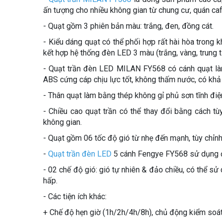
ấn tượng cho nhiều không gian từ chung cư, quán cafe,
- Quạt gồm 3 phiên bản màu: trắng, đen, đồng cát.
- Kiểu dáng quạt có thể phối hợp rất hài hòa trong 
kết hợp hệ thống đèn LED 3 màu (trắng, vàng, trung t
- Quạt trần đèn LED MILAN FY568 có cánh quạt làm
ABS cứng cáp chịu lực tốt, không thấm nước, có khả 
- Thân quạt làm bằng thép không gỉ phủ sơn tĩnh điệ
- Chiều cao quạt trần có thể thay đổi bằng cách tù
không gian.
- Quạt gồm 06 tốc độ gió từ nhẹ đến mạnh, tùy chỉ
-
Quạt trần đèn LED
5 cánh Fengye FY568 sử dụng độn
- 02 chế độ gió: gió tự nhiên & đảo chiều, có thể 
hấp.
- Các tiện ích khác:
+ Chế độ hẹn giờ (1h/2h/4h/8h), chủ động kiểm soát 