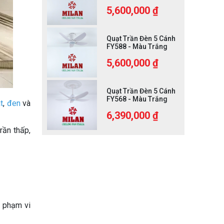
5,600,000 ₫
Quạt Trần Đèn 5 Cánh
FY588 - Màu Trắng
5,600,000 ₫
Quạt Trần Đèn 5 Cánh
FY568 - Màu Trắng
t
,
đen
và
6,390,000 ₫
rần thấp,
n phạm vi