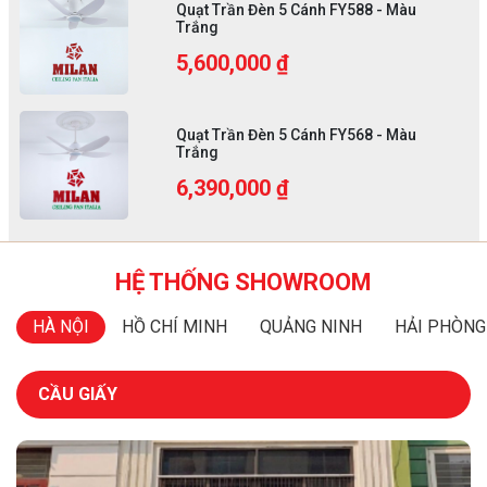
Quạt Trần Đèn 5 Cánh FY588 - Màu
Trắng
5,600,000 ₫
Quạt Trần Đèn 5 Cánh FY568 - Màu
Trắng
6,390,000 ₫
HỆ THỐNG SHOWROOM
HÀ NỘI
HỒ CHÍ MINH
QUẢNG NINH
HẢI PHÒNG
CẦU GIẤY