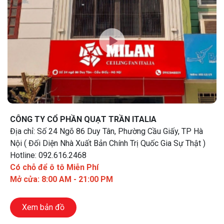
CÔNG TY CỔ PHẦN QUẠT TRẦN ITALIA
Địa chỉ: Số 24 Ngõ 86 Duy Tân, Phường Cầu Giấy, TP Hà
Nội ( Đối Diện Nhà Xuất Bản Chính Trị Quốc Gia Sự Thật )
Hotline: 092.616.2468
Có chỗ để ô tô Miễn Phí
Mở cửa: 8:00 AM - 21:00 PM
Xem bản đồ