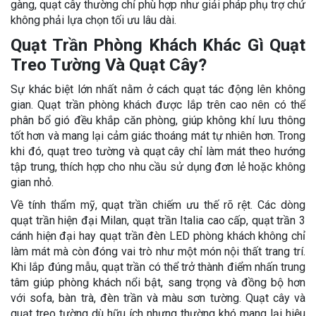
gàng, quạt cây thường chỉ phù hợp như giải pháp phụ trợ chứ
không phải lựa chọn tối ưu lâu dài.
Quạt Trần Phòng Khách Khác Gì Quạt
Treo Tường Và Quạt Cây?
Sự khác biệt lớn nhất nằm ở cách quạt tác động lên không
gian. Quạt trần phòng khách được lắp trên cao nên có thể
phân bổ gió đều khắp căn phòng, giúp không khí lưu thông
tốt hơn và mang lại cảm giác thoáng mát tự nhiên hơn. Trong
khi đó, quạt treo tường và quạt cây chỉ làm mát theo hướng
tập trung, thích hợp cho nhu cầu sử dụng đơn lẻ hoặc không
gian nhỏ.
Về tính thẩm mỹ, quạt trần chiếm ưu thế rõ rệt. Các dòng
quạt trần hiện đại Milan, quạt trần Italia cao cấp, quạt trần 3
cánh hiện đại hay quạt trần đèn LED phòng khách không chỉ
làm mát mà còn đóng vai trò như một món nội thất trang trí.
Khi lắp đúng mẫu, quạt trần có thể trở thành điểm nhấn trung
tâm giúp phòng khách nổi bật, sang trọng và đồng bộ hơn
với sofa, bàn trà, đèn trần và màu sơn tường. Quạt cây và
quạt treo tường dù hữu ích nhưng thường khó mang lại hiệu