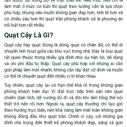
tạo được sự đồng bộ về mặt thiết kế. Nếu mục tiêu chỉ là
làm mát ở mức cơ bản thì quạt treo tường vẫn là lựa chọn
phù hợp, nhưng nếu muốn không gian đẹp hơn, tinh tế hơn và
có chiều sâu hơn thì quạt trần phòng khách sẽ là phương án
nổi bật hơn rất nhiều.
Quạt Cây Là Gì?
Quạt cây hay quạt đứng là dòng quạt có chân đế, có thể di
chuyển linh hoạt giữa các khu vực trong nhà. Đây là loại quạt
rất quen thuộc trong nhiều gia đình nhờ sự tiện lợi, dễ dùng
và chi phí đầu tư thấp. Quạt cây phù hợp với những ai cần
giải pháp làm mát nhanh, không cần lắp đặt cố định và muốn
có thể di chuyển quạt đến nhiều vị trí khác nhau.
Tuy nhiên, quạt cây lại có hạn chế khá rõ trong không gian
phòng khách hiện đại. Vì đặt trực tiếp trên sàn nên quạt
chiếm diện tích, dễ vướng lối đi và đôi khi làm tổng thể nội
thất trở nên rối hơn. Ngoài ra, quạt cây thường chỉ tạo gió
theo hướng trực diện, nên khả năng làm mát toàn không gian
không đồng đều như quạt trần. Chính vì vậy, với những gia
đình chú trọng đến thiết kế phòng khách đẹp, sang và gọn