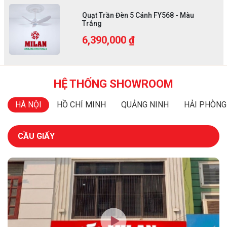
Quạt Trần Đèn 5 Cánh FY568 - Màu
Trắng
6,390,000 ₫
HỆ THỐNG SHOWROOM
HÀ NỘI
HỒ CHÍ MINH
QUẢNG NINH
HẢI PHÒNG
CẦU GIẤY