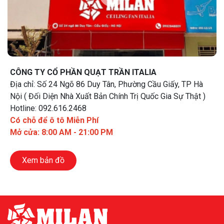
CÔNG TY CỔ PHẦN QUẠT TRẦN ITALIA
Địa chỉ: Số 24 Ngõ 86 Duy Tân, Phường Cầu Giấy, TP Hà
Nội ( Đối Diện Nhà Xuất Bản Chính Trị Quốc Gia Sự Thật )
Hotline: 092.616.2468
Có chỗ để ô tô Miễn Phí
Mở cửa: 8:00 AM - 21:00 PM
Xem bản đồ