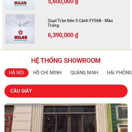
5,600,000 ₫
Quạt Trần Đèn 5 Cánh FY568 - Màu
Trắng
6,390,000 ₫
HỆ THỐNG SHOWROOM
HÀ NỘI
HỒ CHÍ MINH
QUẢNG NINH
HẢI PHÒNG
CẦU GIẤY