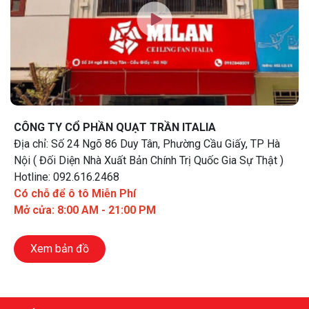
CÔNG TY CỔ PHẦN QUẠT TRẦN ITALIA
Địa chỉ: Số 24 Ngõ 86 Duy Tân, Phường Cầu Giấy, TP Hà
Nội ( Đối Diện Nhà Xuất Bản Chính Trị Quốc Gia Sự Thật )
Hotline: 092.616.2468
Có chỗ để ô tô Miễn Phí
Mở cửa: 8:00 AM - 21:00 PM
Xem bản đồ