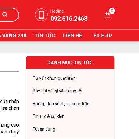
0
Hotline
092.616.2468
 VÀNG 24K
TIN TỨC
LIÊN HỆ
FILE 3D
DANH MỤC TIN TỨC
Tư vấn chọn quạt trần
Báo chí nói gì về chúng tôi
của nhân 
Hướng dẫn sử dụng quạt trần
viên. Thay vì phụ thuộc hoàn toàn vào điều hòa hoặc sử dụng quạt đứng cồng kềnh, ngày càng nhiều doanh nghiệp lựa chọn 
Tin tức & sự kiện
nâng cao 
Tuyển dụng
bán chạy 