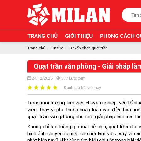
TRANG CHỦ
GIỚI THIỆU
PHONG CÁCH Q
Trang chủ
Tin tức
Tư vấn chọn quạt trần
Quạt trần văn phòng - Giải pháp là
24/12/2025
377
Lượt xem
Đánh giá bài viết này
Trong môi trường làm việc chuyên nghiệp, yếu tố nhi
quạt trần văn phòng
 như một giải pháp làm mát thô
Không chỉ tạo luồng gió mát dễ chịu, quạt trần cho 
hình ảnh chuyên nghiệp cho nơi làm việc. Vậy vì s
nhất hiện nay? Hãy cùng tìm hiểu chi tiết trong bài vi