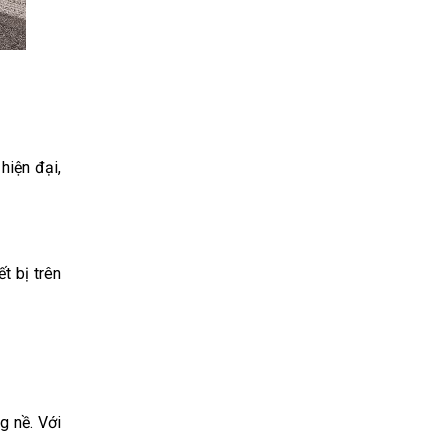
iện đại, 
 bị trên 
 nề. Với 