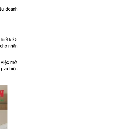
ều doanh 
iết kế 5 
cho nhân 
việc mở. 
 và hiện 