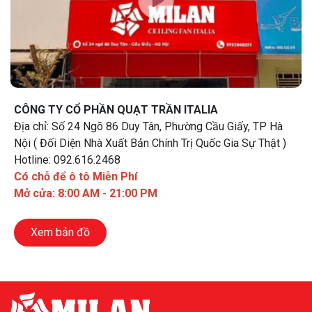
CÔNG TY CỔ PHẦN QUẠT TRẦN ITALIA
Địa chỉ: Số 24 Ngõ 86 Duy Tân, Phường Cầu Giấy, TP Hà
Nội ( Đối Diện Nhà Xuất Bản Chính Trị Quốc Gia Sự Thật )
Hotline: 092.616.2468
Có chỗ để ô tô Miễn Phí
Mở cửa: 8:00 AM - 21:00 PM
Xem bản đồ