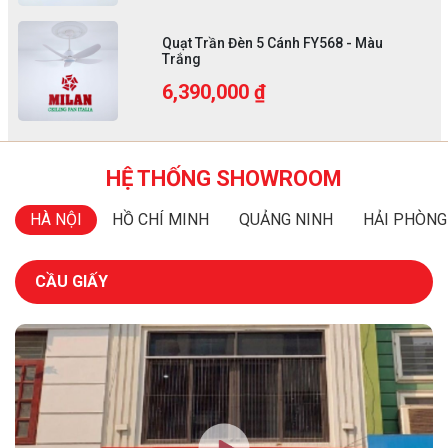
Quạt Trần Đèn 5 Cánh FY568 - Màu
Trắng
6,390,000 ₫
HỆ THỐNG SHOWROOM
HÀ NỘI
HỒ CHÍ MINH
QUẢNG NINH
HẢI PHÒNG
CẦU GIẤY