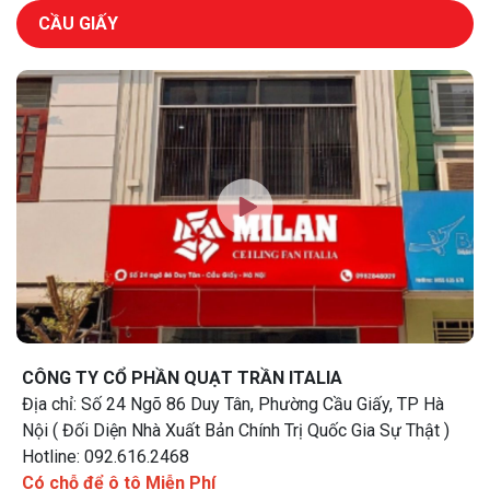
CẦU GIẤY
CÔNG TY CỔ PHẦN QUẠT TRẦN ITALIA
Địa chỉ: Số 24 Ngõ 86 Duy Tân, Phường Cầu Giấy, TP Hà
Nội ( Đối Diện Nhà Xuất Bản Chính Trị Quốc Gia Sự Thật )
Hotline: 092.616.2468
Có chỗ để ô tô Miễn Phí