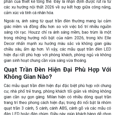
phần của thiết kế tổng thể. Đây là nhận định được rút ra từ
các xu hướng nội thất 2026 về sự kết hợp giữa công năng,
cảm xúc và tính cá nhân hóa.
Ngoài ra, ánh sáng từ quạt trần đèn thường mang lại cảm
giác mềm và đồng đều hơn so với việc bố trí nhiều nguồn
sáng rời rạc. Houzz chỉ ra ánh sáng mềm, bao trùm là một
trong những hướng nổi bật của năm 2026, trong khi Elle
Decor nhấn mạnh xu hướng màu sắc và không gian giàu
chiều sâu, ấm áp hơn. Vì vậy, các mẫu quạt trần đèn LED
hiện đại rất phù hợp với phòng khách, phòng ngủ và không
gian sinh hoạt chung cần vừa sáng vừa thoáng.
Quạt Trần Đèn Hiện Đại Phù Hợp Với
Không Gian Nào?
Các mẫu quạt trần đèn hiện đại đặc biệt phù hợp với chung
cư, nhà phố trẻ trung, phòng khách tối giản và những không
gian cần sự gọn gàng. Milan hiện có nhiều dòng quạt trần
trang trí theo phong cách hiện đại, trong đó nổi bật là nhóm
quạt trần 3 cánh, 5 cánh, cánh ABS, cánh gỗ và các mẫu có
đèn LED hoặc đèn chùm. Điều này giúp khách hàng dễ chọn