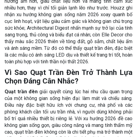
hướng ấm hơn, giàu chất liệu hơn và mang tính cảm xúc
nhiều hơn, thay vì chỉ tối giản lạnh lẽo như trước. Houzz ghi
nhận xu hướng không gian sống năm 2026 xoay quanh bố
cục linh hoạt, vật liệu giàu cảm giác và không gian chú trọng
sức khỏe; Architectural Digest nhấn mạnh sự trở lại của tính
sang trọng, thủ công và biểu đạt cá nhân; còn Elle Decor cho
thấy màu sắc 2026 thiên về tông đất, gỗ sẫm, chất liệu ấm
và ánh sáng mềm. Từ đó có thể thấy quạt trần đèn, đặc biệt
là các mẫu có ánh sáng LED dịu và thiết kế trang trí tốt, hoàn
toàn phù hợp với tinh thần nội thất 2026.
Vì Sao Quạt Trần Đèn Trở Thành Lựa
Chọn Đáng Cân Nhắc?
Quạt trần đèn
giải quyết cùng lúc hai nhu cầu quan trọng
của một không gian sống hiện đại: làm mát và chiếu sáng.
Điều này đặc biệt hữu ích với chung cư, nhà phố và các
phòng khách cần tối ưu trần nhà, vì người dùng không phải
bố trí quá nhiều thiết bị riêng lẻ. Với xu hướng 2026 đề cao
không gian sống gọn, giàu công năng và mang tính thẩm mỹ
cao, quạt trần đèn không còn là chi tiết phụ mà trở thành một