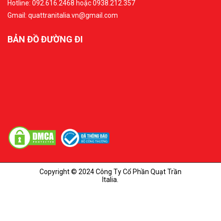
Hotline: 092.616.2468 hoặc 0938.212.357
Gmail: quattranitalia.vn@gmail.com
BẢN ĐỒ ĐƯỜNG ĐI
Copyright © 2024 Công Ty Cổ Phần Quạt Trần
Italia.