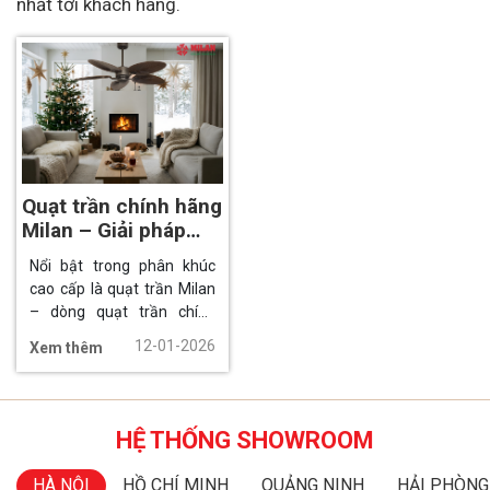
nhất tới khách hàng.
Quạt trần chính hãng
Milan – Giải pháp
làm mát và trang trí
Nổi bật trong phân khúc
đẳng cấp
cao cấp là quạt trần Milan
– dòng quạt trần chính
hãng sở hữu thiết kế chuẩn
12-01-2026
Xem thêm
châu Âu, động cơ DC hiện
đại, hiệu năng mạnh mẽ.
HỆ THỐNG SHOWROOM
HÀ NỘI
HỒ CHÍ MINH
QUẢNG NINH
HẢI PHÒNG