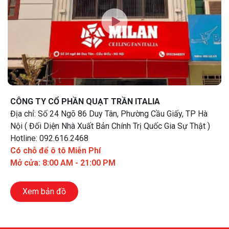
CÔNG TY CỔ PHẦN QUẠT TRẦN ITALIA
Địa chỉ: Số 24 Ngõ 86 Duy Tân, Phường Cầu Giấy, TP Hà
Nội ( Đối Diện Nhà Xuất Bản Chính Trị Quốc Gia Sự Thật )
Hotline: 092.616.2468
Có chỗ để ô tô Miễn Phí
Mở cửa: 8:00 AM - 21:00 PM
Xem bản đồ