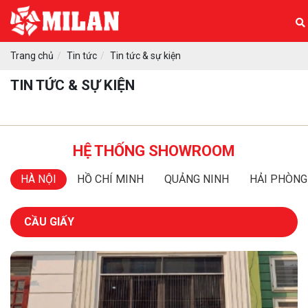
Trang chủ
Tin tức
Tin tức & sự kiện
TIN TỨC & SỰ KIỆN
HỆ THỐNG SHOWROOM
HÀ NỘI
HỒ CHÍ MINH
QUẢNG NINH
HẢI PHÒNG
CẦU GIẤY