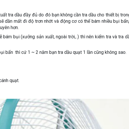
ất tra dầu đầy đủ do đó bạn không cần tra dầu cho thiết bị tro
 sẽ dần mất đi độ trơn nhớt và động cơ có thể bám nhiều bụi bẩn
xuyên hơn.
ám bụi (xưởng sản xuất, ngoài trời,..) thì nên kiểm tra và tra d
bụi bẩn thì cứ 1 ~ 2 năm bạn tra dầu quạt 1 lần cũng không sao.
 cánh quạt.