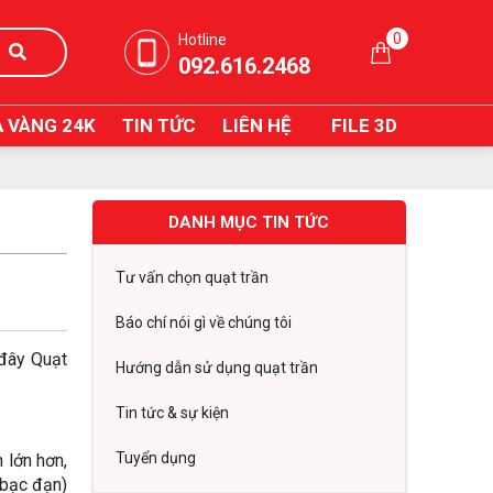
0
Hotline
092.616.2468
 VÀNG 24K
TIN TỨC
LIÊN HỆ
FILE 3D
DANH MỤC TIN TỨC
Tư vấn chọn quạt trần
Báo chí nói gì về chúng tôi
 đây Quạt
Hướng dẫn sử dụng quạt trần
Tin tức & sự kiện
Tuyển dụng
 lớn hơn,
 bạc đạn)