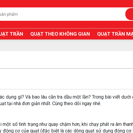
UẠT TRẦN
QUẠT THEO KHÔNG GIAN
QUẠT TRẦN MẠ
tác dụng gì? Và bao lâu cần tra dầu một lần? Trong bài viết dưới
uạt tại nhà đơn giản nhất. Cùng theo dõi ngay nhé.
 một số tình trạng như quay chậm hơn, khi chạy phát ra âm thanh
ấy động cơ của quạt (đặc biệt là các dòng quạt sử dụng động cơ