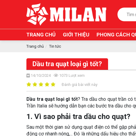
TRANG CHỦ
GIỚI THIỆU
PHONG CÁCH Q
Trang chủ
Tin tức
Dầu tra quạt loại gì tốt?
14/10/2024
1073
Lượt xem
Đánh giá bài viết này
Dầu tra quạt loại gì tốt
? Tra dầu cho quạt trần có 
Trần Italia sẽ hướng dẫn bạn các bước tra dầu cho q
1. Vì sao phải tra dầu cho quạt?
Sau một thời gian sử dụng quạt điện có thể gặp phải
động cơ nhanh nóng,... Đó là những dấu hiệu cho th