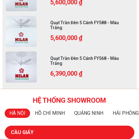
5,600,000 ₫
Quạt Trần Đèn 5 Cánh FY588 - Màu
Trắng
5,600,000 ₫
Quạt Trần Đèn 5 Cánh FY568 - Màu
Trắng
6,390,000 ₫
HỆ THỐNG SHOWROOM
HÀ NỘI
HỒ CHÍ MINH
QUẢNG NINH
HẢI PHÒNG
CẦU GIẤY