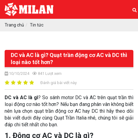
Trang chủ
Tin tức
DC và AC là gì? Quạt trần động cơ AC và DC thì
loại nào tốt hơn?
10/10/2024
841
Lượt xem
Đánh giá bài viết này
DC và AC là gì
? So sánh motor DC và AC trên quạt trần thì
loại động cơ nào tốt hơn? Nếu bạn đang phân vân không biết
nên lựa chọn quạt trần động cơ AC hay DC thì hãy theo dõi
bài viết dưới đây cùng Quạt Trần Italia nhé, chúng tôi sẽ giải
đáp chi tiết nhất cho bạn.
1. Động cơ AC và DC là gì?