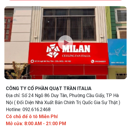
CÔNG TY CỔ PHẦN QUẠT TRẦN ITALIA
Địa chỉ: Số 24 Ngõ 86 Duy Tân, Phường Cầu Giấy, TP Hà
Nội ( Đối Diện Nhà Xuất Bản Chính Trị Quốc Gia Sự Thật )
Hotline: 092.616.2468
Có chỗ để ô tô Miễn Phí
Mở cửa: 8:00 AM - 21:00 PM