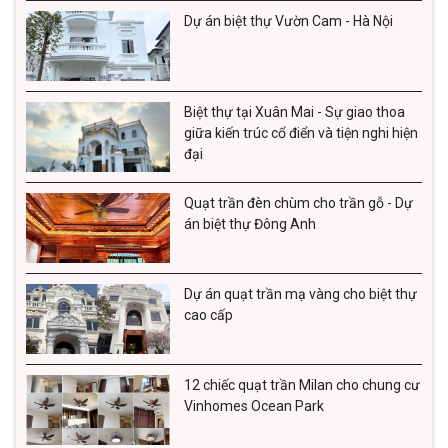
Dự án biệt thự Vườn Cam - Hà Nội
an toàn cho đèn và người sử dụng.
5. Tấm khuếch tán ánh sáng
Thường được làm từ mica hoặc PMMA chất lượng cao,
Biệt thự tại Xuân Mai - Sự giao thoa
giữa kiến trúc cổ điển và tiện nghi hiện
có khả năng truyền ánh sáng tốt, không bị ố vàng theo
đại
thời gian. Tấm khuếch tán giúp phân bổ ánh sáng đều
khắp không gian, giảm thiểu hiện tượng chói mắt và tạo
Quạt trần đèn chùm cho trần gỗ - Dự
án biệt thự Đông Anh
ra ánh sáng mềm mại, dễ chịu.
Lợi ích vượt trội khi sử dụng đèn ốp
Dự án quạt trần mạ vàng cho biệt thự
trần
cao cấp
Đèn ốp trần đang ngày càng trở nên phổ biến trong thiết
kế nội thất hiện đại. Không chỉ đơn thuần là một thiết bị
12 chiếc quạt trần Milan cho chung cư
Vinhomes Ocean Park
chiếu sáng, đèn ốp trần mang đến nhiều lợi ích vượt trội
cho không gian sống của bạn. Hãy cùng khám phá