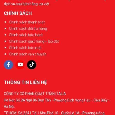
dịch vụ sau bán hàng ưu việt.
tiên các loại đèn có độ sáng cao và chỉ số hoàn màu tốt
để đảm bảo hiệu quả công việc.
CHÍNH SÁCH
Chính sách thanh toán
2. Đặc điểm của không gian lắp đặt
Chính sách đổi trả hàng
Chiều cao trần sẽ ảnh hưởng trực tiếp đến công suất và
Chính sách bảo hành
Chính sách giao hàng – lắp đặt
góc chiếu của đèn cần sử dụng. Diện tích phòng sẽ
Chính sách bảo mật
quyết định số lượng đèn cần lắp để đảm bảo độ sáng
Chính sách vận chuyển
đồng đều. Màu sắc nội thất cũng là một yếu tố cần xem
xét khi chọn nhiệt độ màu của đèn, nhằm tạo ra sự hài
hòa tổng thể cho không gian.
THÔNG TIN LIÊN HỆ
3. Công suất và nhiệt độ màu của đèn
CÔNG TY CỔ PHẦN QUẠT TRẦN ITALIA
Công suất đèn quyết định độ sáng và cần được điều
Hà Nội: Số 24 Ngõ 86 Duy Tân - Phường Dịch Vọng Hậu - Cầu Giấy -
chỉnh phù hợp với từng loại phòng. Ví dụ, phòng khách
Hà Nội.
thường cần 5-10W cho mỗi m², trong khi phòng ngủ chỉ
TP.HCM: Số 2241 Tổ 1 Khu Phố 10 - Quốc Lộ 1A - Phường Đông