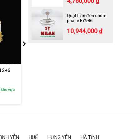
4,760,000 ₫
Quạt trần đèn chùm
pha lê FY986
10,944,000 ₫
-12+6
Đèn Chùm Italia P28010-35
Đèn
 khu vực
Nhận ngay ưu đãi độc quyền theo khu vực
Nhận n
Gọi ngay:
092 616 2468
VĨNH YÊN
HUẾ
HƯNG YÊN
HÀ TĨNH