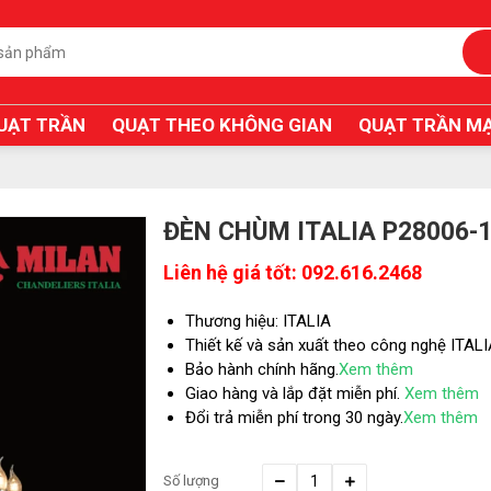
UẠT TRẦN
QUẠT THEO KHÔNG GIAN
QUẠT TRẦN MẠ
ĐÈN CHÙM ITALIA P28006-
Liên hệ giá tốt: 092.616.2468
Thương hiệu: ITALIA
Thiết kế và sản xuất theo công nghệ ITAL
Bảo hành chính hãng.
Xem thêm
Giao hàng và lắp đặt miễn phí.
Xem thêm
Đổi trả miễn phí trong 30 ngày.
Xem thêm
Số lượng