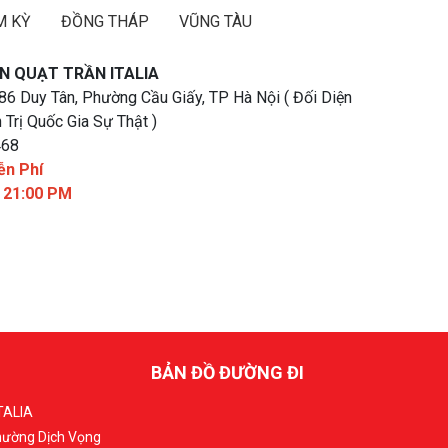
M KỲ
ĐỒNG THÁP
VŨNG TÀU
N QUẠT TRẦN ITALIA
 86 Duy Tân, Phường Cầu Giấy, TP Hà Nội ( Đối Diện
 Trị Quốc Gia Sự Thật )
468
ễn Phí
- 21:00 PM
BẢN ĐỒ ĐƯỜNG ĐI
TALIA
Phường Dịch Vọng