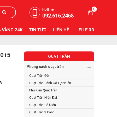
0
Hotline
092.616.2468
 VÀNG 24K
TIN TỨC
LIÊN HỆ
FILE 3D
10+5
QUẠT TRẦN
Phong cách quạt trần
Quạt Trần Đèn
IA
Quạt Trần Cánh Gỗ Tự Nhiên
Phụ Kiện Quạt Trần
Quạt Trần Hiện Đại
Quạt Trần Cổ Điển
Quạt Trần 3 Cánh