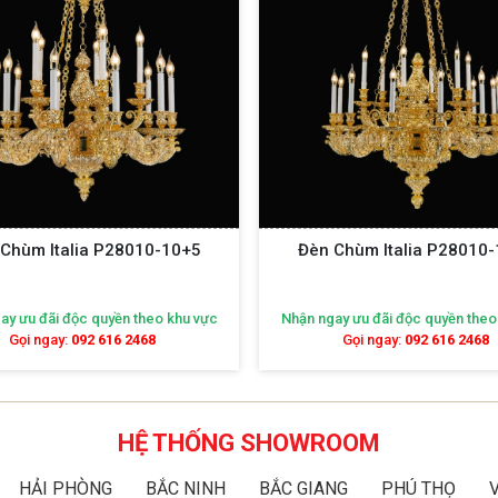
Chùm Italia P28010-10+5
Đèn Chùm Italia P28010
ay ưu đãi độc quyền theo khu vực
Nhận ngay ưu đãi độc quyền theo
Gọi ngay:
092 616 2468
Gọi ngay:
092 616 2468
HỆ THỐNG SHOWROOM
HẢI PHÒNG
BẮC NINH
BẮC GIANG
PHÚ THỌ