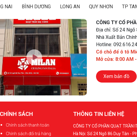
G NAI
BÌNH DƯƠNG
LONG AN
QUY NHƠN
TP TA
CÔNG TY CỔ PHẦ
Địa chỉ: Số 24 Ngõ
Nhà Xuất Bản Chính
Hotline: 092.616.2
Có chỗ để ô tô Mi
Mở cửa: 8:00 AM 
Xem bản đồ
CHÍNH SÁCH
THÔNG TIN LIÊN HỆ
Chính sách thanh toán
CÔNG TY CỔ PHẦN QUẠT TRẦN I
Chính sách đổi trả hàng
Hà Nội: Số 24 Ngõ 86 Duy Tân - 