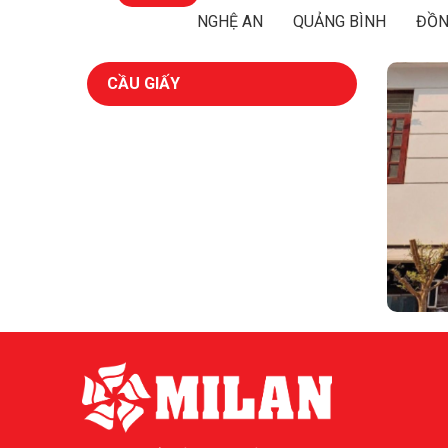
NGHỆ AN
QUẢNG BÌNH
ĐỒN
CẦU GIẤY