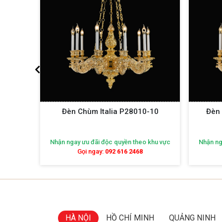
0-
Đèn Chùm Italia P28010-10
Đèn 
khu vực
Nhận ngay ưu đãi độc quyền theo khu vực
Nhận ng
Gọi ngay:
092 616 2468
HÀ NỘI
HỒ CHÍ MINH
QUẢNG NINH