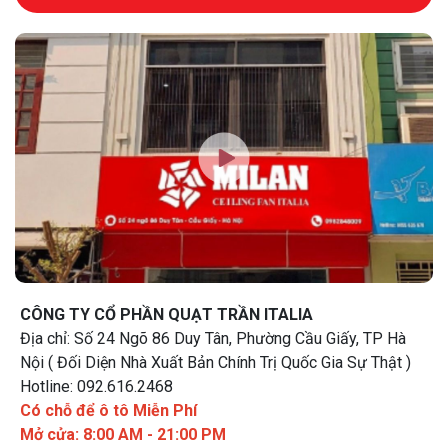
CÔNG TY CỔ PHẦN QUẠT TRẦN ITALIA
Địa chỉ: Số 24 Ngõ 86 Duy Tân, Phường Cầu Giấy, TP Hà
Nội ( Đối Diện Nhà Xuất Bản Chính Trị Quốc Gia Sự Thật )
Hotline: 092.616.2468
Có chỗ để ô tô Miễn Phí
Mở cửa: 8:00 AM - 21:00 PM