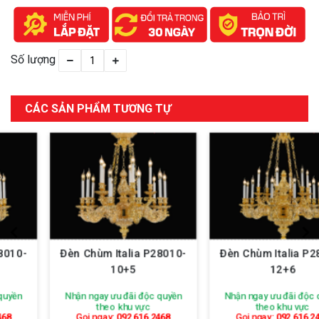
Số lượng
CÁC SẢN PHẨM TƯƠNG TỰ
Đèn Chùm Italia P28010-
Đèn Chùm Italia P28010-
10+5
12+6
Nhận ngay ưu đãi độc quyền
Nhận ngay ưu đãi độc quyền
theo khu vực
theo khu vực
Gọi ngay:
092 616 2468
Gọi ngay:
092 616 2468