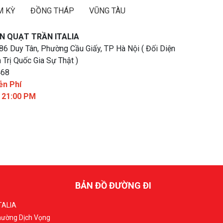
M KỲ
ĐỒNG THÁP
VŨNG TÀU
N QUẠT TRẦN ITALIA
 86 Duy Tân, Phường Cầu Giấy, TP Hà Nội ( Đối Diện
 Trị Quốc Gia Sự Thật )
468
ễn Phí
- 21:00 PM
BẢN ĐỒ ĐƯỜNG ĐI
TALIA
Phường Dịch Vọng