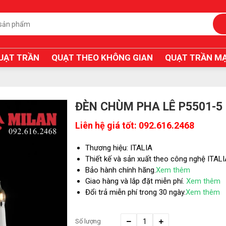
UẠT TRẦN
QUẠT THEO KHÔNG GIAN
QUẠT TRẦN MẠ
ĐÈN CHÙM PHA LÊ P5501-5
Liên hệ giá tốt: 092.616.2468
Thương hiệu: ITALIA
Thiết kế và sản xuất theo công nghệ ITAL
Bảo hành chính hãng.
Xem thêm
Giao hàng và lắp đặt miễn phí.
Xem thêm
Đổi trả miễn phí trong 30 ngày.
Xem thêm
Số lượng