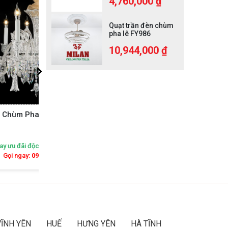
4,760,000 ₫
Quạt trần đèn chùm
pha lê FY986
10,944,000 ₫
1-10
Đèn Chùm Pha Lê P5501-
Đè
1+6+6+16+8+4
 khu vực
Nhận ngay ưu đãi độc quyền theo khu vực
Nhận n
Gọi ngay:
092 616 2468
VĨNH YÊN
HUẾ
HƯNG YÊN
HÀ TĨNH