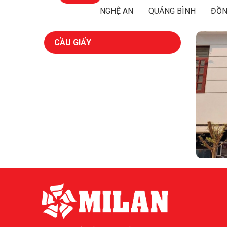
NGHỆ AN
QUẢNG BÌNH
ĐỒN
CẦU GIẤY