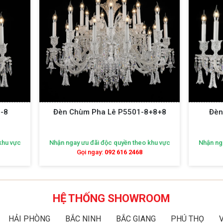
Chùm Pha Lê P5501-8+8+8
Đèn Chùm Pha Lê P550
ay ưu đãi độc quyền theo khu vực
Nhận ngay ưu đãi độc quyền theo
Gọi ngay:
092 616 2468
Gọi ngay:
092 616 2468
HỆ THỐNG SHOWROOM
HẢI PHÒNG
BẮC NINH
BẮC GIANG
PHÚ THỌ