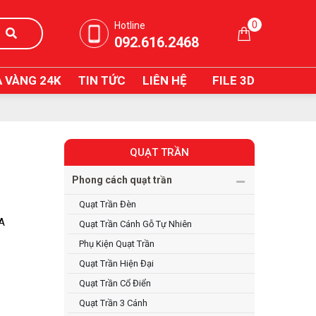
0
Hotline
092.616.2468
 VÀNG 24K
TIN TỨC
LIÊN HỆ
FILE 3D
QUẠT TRẦN
Phong cách quạt trần
Quạt Trần Đèn
IA
Quạt Trần Cánh Gỗ Tự Nhiên
Phụ Kiện Quạt Trần
Quạt Trần Hiện Đại
Quạt Trần Cổ Điển
Quạt Trần 3 Cánh