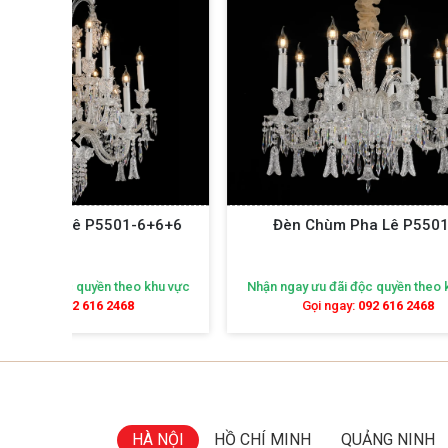
6+6+6
Đèn Chùm Pha Lê P5501-8
Đèn 
khu vực
Nhận ngay ưu đãi độc quyền theo khu vực
Nhận ng
Gọi ngay:
092 616 2468
HÀ NỘI
HỒ CHÍ MINH
QUẢNG NINH