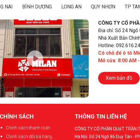
G NAI
BÌNH DƯƠNG
LONG AN
QUY NHƠN
TP TA
CÔNG TY CỔ PHẦ
Địa chỉ: Số 24 Ngõ
Nhà Xuất Bản Chính
Hotline: 092.616.2
Có chỗ để ô tô Mi
Mở cửa: 8:00 AM 
Xem bản đồ
CHÍNH SÁCH
THÔNG TIN LIÊN HỆ
Chính sách thanh toán
CÔNG TY CỔ PHẦN QUẠT TRẦN I
Chính sách đổi trả hàng
Hà Nội: Số 24 Ngõ 86 Duy Tân - 