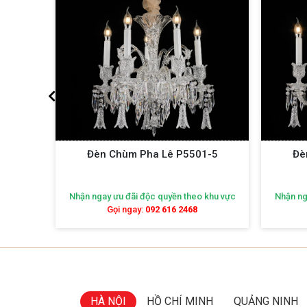
1-5
Đèn Chùm Pha Lê P5501-6
Đèn 
 khu vực
Nhận ngay ưu đãi độc quyền theo khu vực
Nhận n
Gọi ngay:
092 616 2468
HÀ NỘI
HỒ CHÍ MINH
QUẢNG NINH