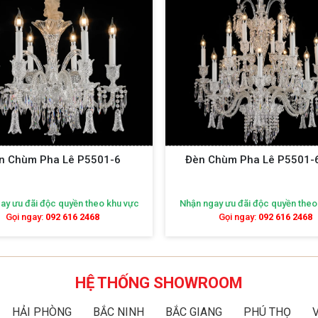
Chùm Pha Lê P5501-6+6+6
Đèn Chùm Pha Lê P55
gay ưu đãi độc quyền theo khu vực
Nhận ngay ưu đãi độc quyền the
Gọi ngay:
092 616 2468
Gọi ngay:
092 616 2468
HỆ THỐNG SHOWROOM
HẢI PHÒNG
BẮC NINH
BẮC GIANG
PHÚ THỌ