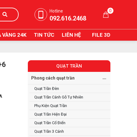
0
Hotline
092.616.2468
 VÀNG 24K
TIN TỨC
LIÊN HỆ
FILE 3D
+6
QUẠT TRẦN
Phong cách quạt trần
Quạt Trần Đèn
IA
Quạt Trần Cánh Gỗ Tự Nhiên
Phụ Kiện Quạt Trần
Quạt Trần Hiện Đại
Quạt Trần Cổ Điển
Quạt Trần 3 Cánh