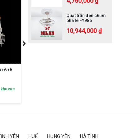
4,760,000 ₫
Quạt trần đèn chùm
pha lê FY986
10,944,000 ₫
01-8
Đèn Chùm Pha Lê P5501-8+8+8
Đè
o khu vực
Nhận ngay ưu đãi độc quyền theo khu vực
Nhận n
Gọi ngay:
092 616 2468
VĨNH YÊN
HUẾ
HƯNG YÊN
HÀ TĨNH