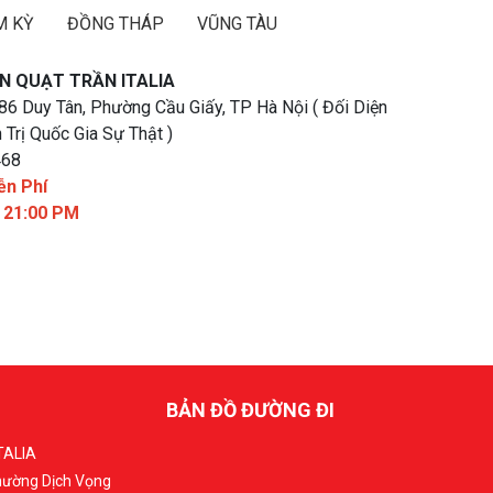
M KỲ
ĐỒNG THÁP
VŨNG TÀU
N QUẠT TRẦN ITALIA
 86 Duy Tân, Phường Cầu Giấy, TP Hà Nội ( Đối Diện
 Trị Quốc Gia Sự Thật )
468
ễn Phí
- 21:00 PM
BẢN ĐỒ ĐƯỜNG ĐI
TALIA
Phường Dịch Vọng