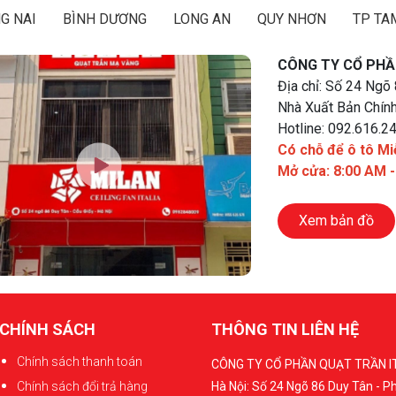
G NAI
BÌNH DƯƠNG
LONG AN
QUY NHƠN
TP TA
CÔNG TY CỔ PHẦ
Địa chỉ: Số 24 Ngõ
Nhà Xuất Bản Chính
Hotline: 092.616.2
Có chỗ để ô tô Mi
Mở cửa: 8:00 AM 
Xem bản đồ
CHÍNH SÁCH
THÔNG TIN LIÊN HỆ
Chính sách thanh toán
CÔNG TY CỔ PHẦN QUẠT TRẦN I
Chính sách đổi trả hàng
Hà Nội: Số 24 Ngõ 86 Duy Tân - 