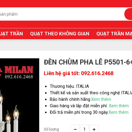
UẠT TRẦN
QUẠT THEO KHÔNG GIAN
QUẠT TRẦN MẠ
ĐÈN CHÙM PHA LÊ P5501-6
Liên hệ giá tốt: 092.616.2468
Thương hiệu: ITALIA
Thiết kế và sản xuất theo công nghệ ITAL
Bảo hành chính hãng.
Xem thêm
Giao hàng và lắp đặt miễn phí.
Xem thêm
Đổi trả miễn phí trong 30 ngày.
Xem thêm
Số lượng