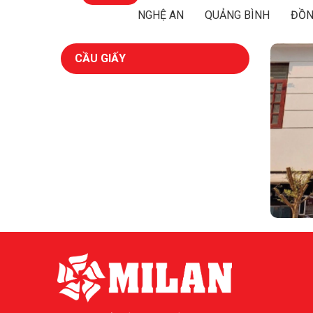
NGHỆ AN
QUẢNG BÌNH
ĐỒN
CẦU GIẤY