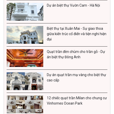
an toàn và tối ưu hóa không gian di chuyển. Chúng
Dự án biệt thự Vườn Cam - Hà Nội
thường có thiết kế gọn gàng, ánh sáng tập trung và
chiếu sáng tốt. Đèn hành lang và cầu thang có thể được
lắp đặt theo hàng dọc hoặc đối xứng nhau, tạo ra một
Biệt thự tại Xuân Mai - Sự giao thoa
luồng sáng liên tục cho khu vực đi lại.
giữa kiến trúc cổ điển và tiện nghi hiện
đại
4. Đèn tường cổ điển
Quạt trần đèn chùm cho trần gỗ - Dự
Đèn gắn tường cổ điển mang đến vẻ đẹp và sự sang
án biệt thự Đông Anh
trọng của thời gian xưa. Chúng thường được làm từ
đồng hoặc sắt rèn, với các chi tiết trang trí tinh xảo và
Dự án quạt trần mạ vàng cho biệt thự
đường nét uốn lượn. Đèn cổ điển rất phù hợp với phong
cao cấp
cách nội thất truyền thống, tạo ra không gian ấm cúng
và đẳng cấp.
12 chiếc quạt trần Milan cho chung cư
5. Đèn tường hiện đại
Vinhomes Ocean Park
Đèn treo tường hiện đại thể hiện sự đơn giản, tinh tế và