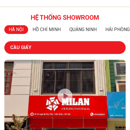
có kiểu dáng cổ điển, với các chi tiết trang trí tinh xảo
như hoa văn, đường uốn lượn và các họa tiết điêu khắc
HỆ THỐNG SHOWROOM
tinh tế.
HÀ NỘI
HỒ CHÍ MINH
QUẢNG NINH
HẢI PHÒNG
Chúng mang đến sự ấm áp và vẻ đẹp vượt thời gian cho
không gian sống, sự kết hợp giữa chất liệu quý cùng
CẦU GIẤY
nghệ thuật điêu khắc tinh xảo tạo nên những chiếc đèn
tường đẳng cấp, mang dấu ấn của nền nghệ thuật Italia
lâu đời.
2. Đèn tường pha lê cao cấp
Đèn tường pha lê cao cấp là biểu tượng của sự sang
trọng và lộng lẫy. Chúng được chế tác từ những viên
pha lê trong suốt và sáng bóng, với những chi tiết cắt
giác tinh xảo. Ánh sáng phản chiếu qua các viên pha lê
sẽ tạo ra những tia sáng lấp lánh, lung linh, mang đến vẻ