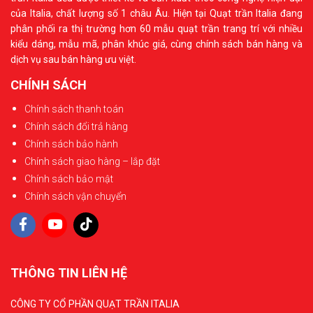
của Italia, chất lượng số 1 châu Âu. Hiện tại Quạt trần Italia đang
1. Tiết kiệm không gian
phân phối ra thị trường hơn 60 mẫu quạt trần trang trí với nhiều
Đèn gắn tường chiếm ít diện tích sàn hơn so với các
kiểu dáng, mẫu mã, phân khúc giá, cùng chính sách bán hàng và
dịch vụ sau bán hàng ưu việt.
loại đèn đứng, giúp tiết kiệm không gian sử dụng trong
CHÍNH SÁCH
nhà. Điều này đặc biệt hữu ích cho những căn hộ nhỏ
hoặc không gian hẹp, giúp bạn tận dụng tối đa diện tích
Chính sách thanh toán
Chính sách đổi trả hàng
sàn cho các đồ nội thất khác.
Chính sách bảo hành
2. Tăng thẩm mỹ cao
Chính sách giao hàng – lắp đặt
Chính sách bảo mật
Với đa dạng kiểu dáng, chất liệu và phong cách thiết kế,
Chính sách vận chuyển
đèn gắn tường có thể trở thành điểm nhấn thẩm mỹ
cho không gian sống của bạn. Chúng không chỉ đóng
vai trò chiếu sáng mà còn là món đồ trang trí nội thất
đẳng cấp, phù hợp với phong cách riêng của từng gia
THÔNG TIN LIÊN HỆ
đình.
CÔNG TY CỔ PHẦN QUẠT TRẦN ITALIA