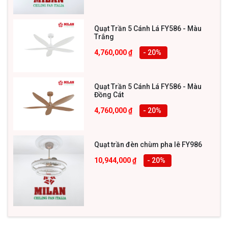
Phân loại đèn theo chất liệu cấu tạo
đèn tường nhập khẩu?
Quạt Trần 5 Cánh Lá FY586 - Màu
Trắng
Đèn tường nhập khẩu mang đến sự đa dạng về kiểu
4,760,000
₫
- 20
%
dáng, mẫu mã và chất liệu. Việc lựa chọn chất liệu phù
hợp sẽ góp phần tạo nên vẻ đẹp hoàn chỉnh cho không
Quạt Trần 5 Cánh Lá FY586 - Màu
gian nội thất của bạn. Dưới đây là một số loại đèn treo
Đồng Cát
tường nhập khẩu phổ biến theo chất liệu cấu tạo.
4,760,000
₫
- 20
%
1. Đèn tường đồng mạ vàng 24k nhập
khẩu Italia
Quạt trần đèn chùm pha lê FY986
Đèn gắn tường đồng mạ vàng 24k nhập khẩu từ Italia
10,944,000
₫
- 20
%
phù hợp cho những ai yêu thích vẻ đẹp sang trọng và
đẳng cấp. Chất liệu đồng nguyên chất được mạ một lớp
vàng 24k đặc biệt, tạo nên vẻ ngoài lấp lánh và quý phái.
Những chiếc đèn LED gắn tường siêu sáng này thường