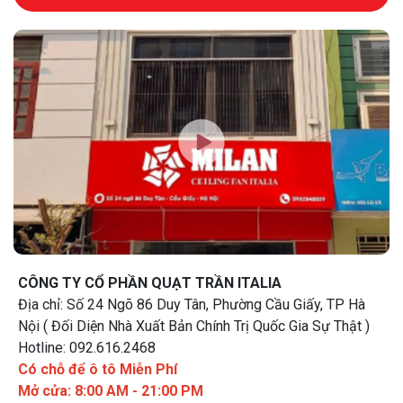
CÔNG TY CỔ PHẦN QUẠT TRẦN ITALIA
Địa chỉ: Số 24 Ngõ 86 Duy Tân, Phường Cầu Giấy, TP Hà
Nội ( Đối Diện Nhà Xuất Bản Chính Trị Quốc Gia Sự Thật )
Hotline: 092.616.2468
Có chỗ để ô tô Miễn Phí
Mở cửa: 8:00 AM - 21:00 PM