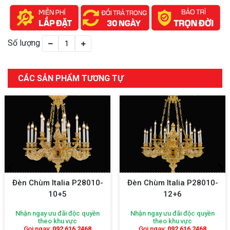
Số lượng
CÁC SẢN PHẨM TƯƠNG TỰ
Đèn Chùm Italia P28010-
Đèn Chùm Italia P28010-
10+5
12+6
Nhận ngay ưu đãi độc quyền
Nhận ngay ưu đãi độc quyền
theo khu vực
theo khu vực
Gọi ngay:
092 616 2468
Gọi ngay:
092 616 2468