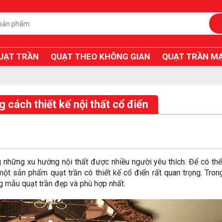
UẠT TRẦN
QUẠT THEO KHÔNG GIAN
QUẠT TRẦN MẠ
 cách thiết kế nội thất cổ điển
 những xu hướng nội thất được nhiều người yêu thích. Để có thể
một sản phẩm quạt trần có thiết kế cổ điển rất quan trọng. Trong
ng mẫu quạt trần đẹp và phù hợp nhất.