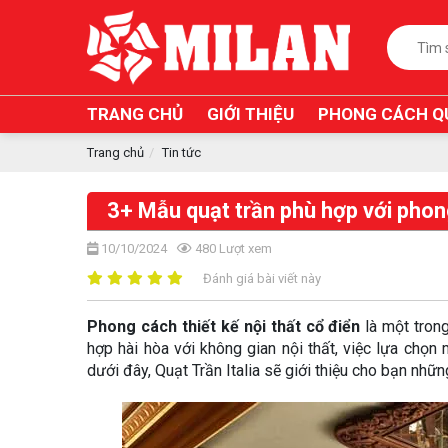
TRANG CHỦ
GIỚI THIỆU
PHONG CÁCH Q
Trang chủ
Tin tức
3+ Mẫu quạt trần phù hợp với phong
10/10/2024
480
Lượt xem
Đánh giá bài viết này
Phong cách thiết kế nội thất cổ điển
là một trong
hợp hài hòa với không gian nội thất, việc lựa chọn 
dưới đây, Quạt Trần Italia sẽ giới thiệu cho bạn nhữ