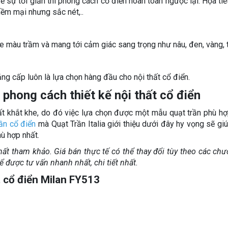
ề sự tối giản thì phong cách cổ điển hoàn toàn ngược lại. Họa tiết
mềm mại nhưng sắc nét,..
e màu trầm và mang tới cảm giác sang trọng như nâu, đen, vàng, t
ẳng cấp luôn là lựa chọn hàng đầu cho nội thất cổ điển.
 phong cách thiết kế nội thất cổ điển
ất khắt khe, do đó việc lựa chọn được một mẫu quạt trần phù hợ
rần cổ điển
mà Quạt Trần Italia giới thiệu dưới đây hy vọng sẽ gi
ù hợp nhất.
hất tham khảo. Giá bán thực tế có thể thay đổi tùy theo các chư
 được tư vấn nhanh nhất, chi tiết nhất.
t cổ điển Milan FY513