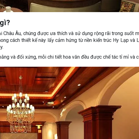
 gì?
 tại Châu Âu, chúng được ưa thích và sử dụng rộng rãi trong suốt 
 phong cách thiết kế này lấy cảm hứng từ nền kiến trúc Hy Lạp và 
y.
 bằng và đối xứng, mỗi chi tiết hoa văn đều được chế tác tỉ mỉ và 