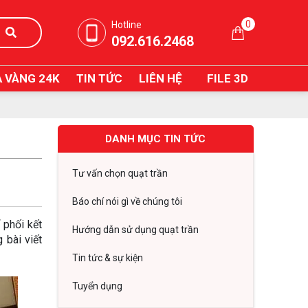
0
Hotline
092.616.2468
 VÀNG 24K
TIN TỨC
LIÊN HỆ
FILE 3D
DANH MỤC TIN TỨC
Tư vấn chọn quạt trần
Báo chí nói gì về chúng tôi
 phối kết
Hướng dẫn sử dụng quạt trần
 bài viết
Tin tức & sự kiện
Tuyển dụng