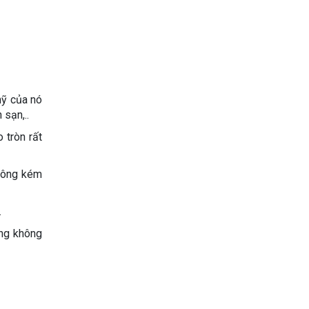
mỹ của nó
sạn,..
 tròn rất
hông kém
.
áng không