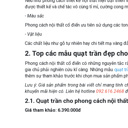
Nếu như phong cách thiết kế nội thất hiện đại thiên v
được thiết kế và chế tác vô cùng tỉ mỉ, cường cong 
- Màu sắc
Phong cách nội thất cổ điển ưu tiên sử dụng các ton
- Vật liệu
Các chất liệu như gỗ tự nhiên hay chi tiết mạ vàng đ
2. Top các mẫu quạt trần đẹp cho
Phong cách nội thất cổ điển có những nguyên tắc r
gia chủ phải nghiên cứu kĩ càng. Những mẫu
quạt t
thêm sự tham khảo trước khi chọn mua sản phẩm ph
Lưu ý: Giá sản phẩm trong bài viết chỉ mang tính c
khuyến mãi hiện có. Liên hệ hotline
092.616.2468
để
2.1. Quạt trần cho phong cách nội thấ
Giá tham khảo: 6.390.000đ