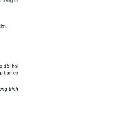
 trang trí
ím,..
p đòi hỏi
úp bạn có
ơng trình