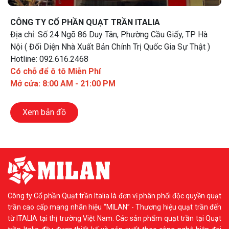
CÔNG TY CỔ PHẦN QUẠT TRẦN ITALIA
Địa chỉ: Số 24 Ngõ 86 Duy Tân, Phường Cầu Giấy, TP Hà
Nội ( Đối Diện Nhà Xuất Bản Chính Trị Quốc Gia Sự Thật )
Hotline: 092.616.2468
Có chỗ để ô tô Miễn Phí
Mở cửa: 8:00 AM - 21:00 PM
Xem bản đồ
Công ty Cổ phần Quạt trần Italia là đơn vị phân phối độc quyền quạt
trần cao cấp mang nhãn hiệu “MILAN” - Thương hiệu quạt trần đến
từ ITALIA tại thị trường Việt Nam. Các sản phẩm quạt trần tại Quạt