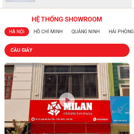
HỆ THỐNG SHOWROOM
HÀ NỘI
HỒ CHÍ MINH
QUẢNG NINH
HẢI PHÒNG
CẦU GIẤY