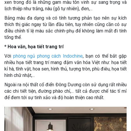
xen trong đó là những gam màu tôn vinh sự sang trọng và
lịch thiệp như trắng, nâu (gỗ tự nhiên), đen,...
Bảng màu đa dạng và có tính tương phản tạo nên sự kích
thích thị giác ngay từ lần đầu tiên, tuy nhiên cũng cần có sự
điều chỉnh tỉ lệ màu sắc chính-phụ để không làm mất đi tính
tổng thể.
* Hoa văn, họa tiết trang trí
Với
phòng ngủ phong cách Indochine
, bạn có thể bắt gặp
nhiều họa tiết trang trí mang đậm văn hóa Việt như: họa tiết
kỉ hà, tĩnh vật, hoa sen, hình thủ, tượng tròn, phù điêu, họa tiết
hình chữ nhật,...
Ngoài ra nội thất cổ điển Đông Dương còn sử dụng rất nhiều
các chi tiết tiện, đường phào chỉ,... tất cả được chế tác tỉ mỉ
để đem tới sự tinh xảo và độ hoàn thiện cao nhất.