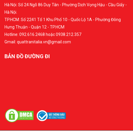
Hà Nội: Số 24 Ngõ 86 Duy Tân - Phường Dịch Vọng Hậu - Cầu Giấy -
Hà Nội.
TP.HCM: Số 2241 Tổ 1 Khu Phố 10 - Quốc Lộ 1A - Phường Đông
Hưng Thuận - Quận 12 - TP.HCM
Hotline: 092.616.2468 hoặc 0938.212.357
Gmail: quattranitalia.vn@gmail.com
BẢN ĐỒ ĐƯỜNG ĐI