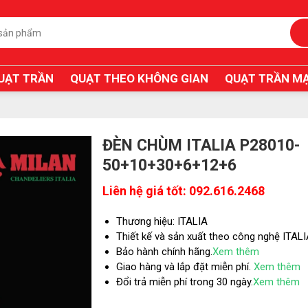
UẠT TRẦN
QUẠT THEO KHÔNG GIAN
QUẠT TRẦN MẠ
ĐÈN CHÙM ITALIA P28010-
50+10+30+6+12+6
Liên hệ giá tốt: 092.616.2468
Thương hiệu: ITALIA
Thiết kế và sản xuất theo công nghệ ITAL
Bảo hành chính hãng.
Xem thêm
Giao hàng và lắp đặt miễn phí.
Xem thêm
Đổi trả miễn phí trong 30 ngày.
Xem thêm