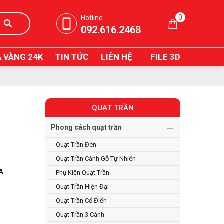
0
Hotline
092.616.2468
 VÀNG 24K
TIN TỨC
LIÊN HỆ
FILE 3D
QUẠT TRẦN
Phong cách quạt trần
Quạt Trần Đèn
Quạt Trần Cánh Gỗ Tự Nhiên
IA
Phụ Kiện Quạt Trần
Quạt Trần Hiện Đại
Quạt Trần Cổ Điển
Quạt Trần 3 Cánh