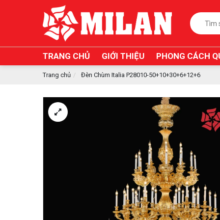
TRANG CHỦ
GIỚI THIỆU
PHONG CÁCH Q
Trang chủ
Đèn Chùm Italia P28010-50+10+30+6+12+6