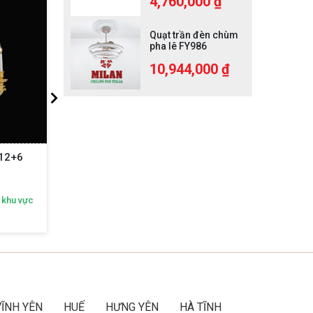
4,760,000 ₫
Quạt trần đèn chùm
pha lê FY986
10,944,000 ₫
-12+6
Đèn Chùm Italia P28010-35
Đèn
 khu vực
Nhận ngay ưu đãi độc quyền theo khu vực
Nhận n
Gọi ngay:
092 616 2468
VĨNH YÊN
HUẾ
HƯNG YÊN
HÀ TĨNH