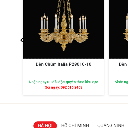
0-
Đèn Chùm Italia P28010-10
Đèn 
khu vực
Nhận ngay ưu đãi độc quyền theo khu vực
Nhận ng
Gọi ngay:
092 616 2468
HÀ NỘI
HỒ CHÍ MINH
QUẢNG NINH