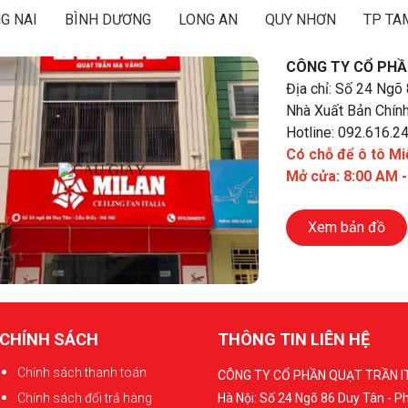
G NAI
BÌNH DƯƠNG
LONG AN
QUY NHƠN
TP TA
CÔNG TY CỔ PHẦ
Địa chỉ: Số 24 Ngõ
Nhà Xuất Bản Chính
Hotline: 092.616.2
Có chỗ để ô tô Mi
Mở cửa: 8:00 AM 
Xem bản đồ
CHÍNH SÁCH
THÔNG TIN LIÊN HỆ
Chính sách thanh toán
CÔNG TY CỔ PHẦN QUẠT TRẦN I
Chính sách đổi trả hàng
Hà Nội: Số 24 Ngõ 86 Duy Tân - 