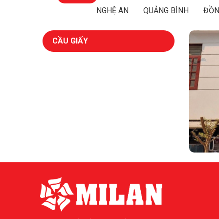
NGHỆ AN
QUẢNG BÌNH
ĐỒN
CẦU GIẤY