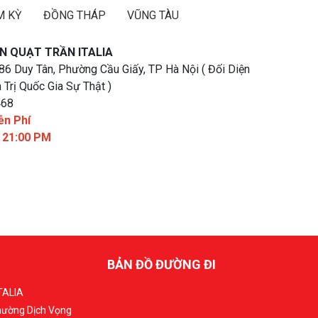
M KỲ
ĐỒNG THÁP
VŨNG TÀU
N QUẠT TRẦN ITALIA
 86 Duy Tân, Phường Cầu Giấy, TP Hà Nội ( Đối Diện
 Trị Quốc Gia Sự Thật )
468
ễn Phí
- 21:00 PM
BẢN ĐỒ ĐƯỜNG ĐI
TALIA
Phường Dịch Vọng