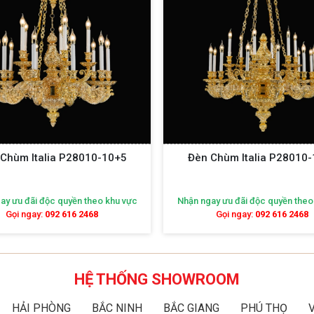
Chùm Italia P28010-10+5
Đèn Chùm Italia P28010
ay ưu đãi độc quyền theo khu vực
Nhận ngay ưu đãi độc quyền theo
Gọi ngay:
092 616 2468
Gọi ngay:
092 616 2468
HỆ THỐNG SHOWROOM
HẢI PHÒNG
BẮC NINH
BẮC GIANG
PHÚ THỌ