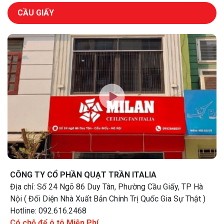
CẦU GIẤY
CÔNG TY CỔ PHẦN QUẠT TRẦN ITALIA
Địa chỉ: Số 24 Ngõ 86 Duy Tân, Phường Cầu Giấy, TP Hà
Nội ( Đối Diện Nhà Xuất Bản Chính Trị Quốc Gia Sự Thật )
Hotline: 092.616.2468
Có chỗ để ô tô Miễn Phí