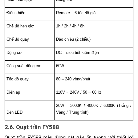
Điều khiển
Remote – 6 tốc độ gió
Chế độ hẹn giờ
1h / 2h / 4h / 8h
Chế độ quay
Đảo chiều (2 chiều)
Động cơ
DC – siêu tiết kiệm điện
Công suất động cơ
60W
Tốc độ quay
80 – 240 vòng/phút
Điện áp
110V ~ 240V / 50 ~ 60Hz
20W – 3000K / 4000K / 6000K (Trắng / 
Đèn LED
Vàng / Trung tính)
2.6. Quạt trần FY588
Quạt trần FY588 màu đồng cát gây ấn tượng với thiết kế 