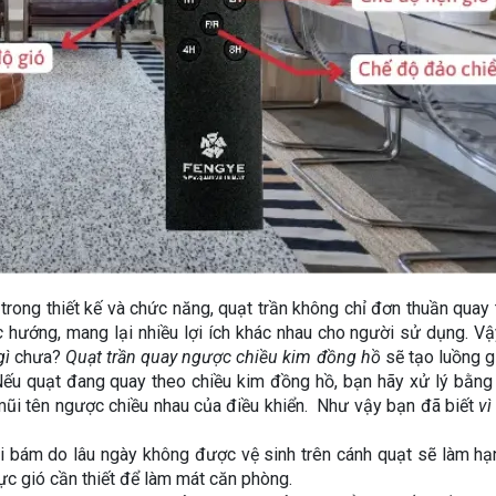
rong thiết kế và chức năng, quạt trần không chỉ đơn thuần quay
c
hướng, mang lại nhiều lợi ích khác nhau cho người sử dụng. V
gì
chưa?
Quạt trần quay ngược chiều kim đồng hồ
sẽ tạo luồng g
Nếu quạt đang quay theo chiều kim đồng hồ, bạn hãy xử lý bằn
mũi tên ngược chiều nhau của điều khiển. Như vậy bạn đã biết
vì
bám do lâu ngày không được vệ sinh trên cánh quạt sẽ làm hạ
ực gió cần thiết để làm mát căn phòng.