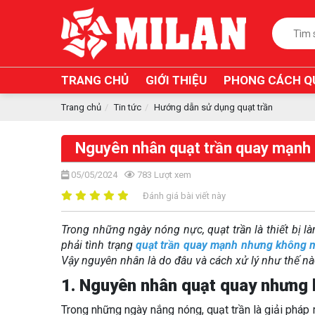
TRANG CHỦ
GIỚI THIỆU
PHONG CÁCH Q
Trang chủ
Tin tức
Hướng dẫn sử dụng quạt trần
Nguyên nhân quạt trần quay mạnh 
05/05/2024
783
Lượt xem
Đánh giá bài viết này
Trong những ngày nóng nực, quạt trần là thiết bị l
phải tình trạng
quạt trần quay mạnh nhưng không 
Vậy nguyên nhân là do đâu và cách xử lý như thế n
1. Nguyên nhân quạt quay nhưng
Trong những ngày nắng nóng, quạt trần là giải pháp m