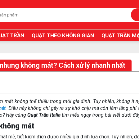
UẠT TRẦN
QUẠT THEO KHÔNG GIAN
QUẠT TRẦN MẠ
nhưng không mát? Cách xử lý nhanh nhất
àm mát không thể thiếu trong mỗi gia đình. Tuy nhiên, không ít 
mát
. Điều này không chỉ gây ra sự khó chịu mà còn làm lãng phí t
ào? Hãy cùng
Quạt Trần Italia
tìm hiểu ngay trong bài viết dưới đâ
 không mát
át mẻ, tiết kiệm điện được nhiều gia đình lựa chọn. Tuy nhiên, đô