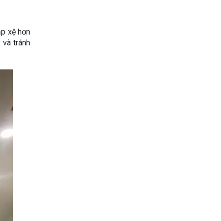
ập xệ hơn
 và tránh