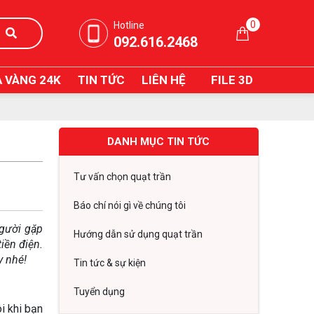
0
Hotline
092.616.2468
 VÀNG 24K
TIN TỨC
LIÊN HỆ
FILE 3D
DANH MỤC TIN TỨC
Tư vấn chọn quạt trần
Báo chí nói gì về chúng tôi
người gặp
Hướng dẫn sử dụng quạt trần
iền điện.
y nhé!
Tin tức & sự kiện
Tuyển dụng
i khi bạn