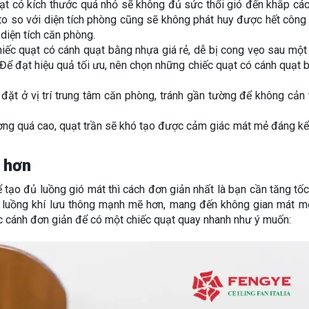
ạt có kích thước quá nhỏ sẽ không đủ sức thổi gió đến khắp cá
to so với diện tích phòng cũng sẽ không phát huy được hết công
 diện tích căn phòng.
iếc quạt có cánh quạt bằng nhựa giá rẻ, dễ bị cong vẹo sau một 
ể đạt hiệu quả tối ưu, nên chọn những chiếc quạt có cánh quạt 
ặt ở vị trí trung tâm căn phòng, tránh gần tường để không cản 
ờng quá cao, quạt trần sẽ khó tạo được cảm giác mát mẻ đáng kể 
 hơn
tạo đủ luồng gió mát thì cách đơn giản nhất là bạn cần tăng tố
ra luồng khí lưu thông mạnh mẽ hơn, mang đến không gian mát m
c cánh đơn giản để có một chiếc quạt quay nhanh như ý muốn: