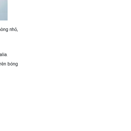
hòng nhỏ,
lia.
trên bóng