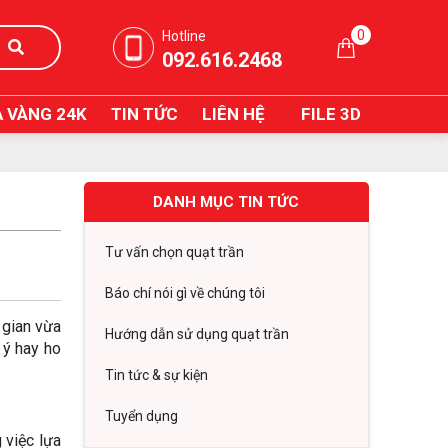
0
Hotline
092.616.2468
 VÀNG 24K
TIN TỨC
LIÊN HỆ
FILE 3D
DANH MỤC TIN TỨC
Tư vấn chọn quạt trần
Báo chí nói gì về chúng tôi
 gian vừa
Hướng dẫn sử dụng quạt trần
 ý hay ho
Tin tức & sự kiện
Tuyển dụng
 việc lựa