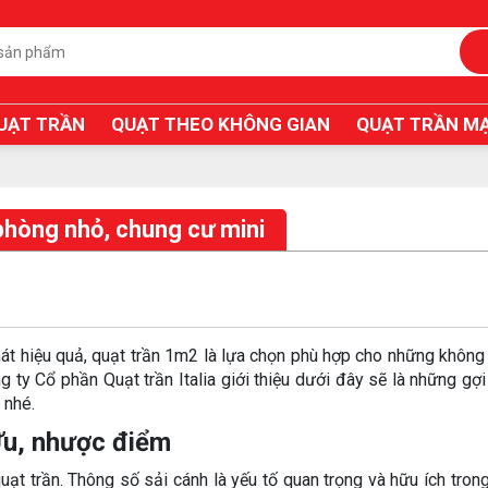
UẠT TRẦN
QUẠT THEO KHÔNG GIAN
QUẠT TRẦN MẠ
phòng nhỏ, chung cư mini
át hiệu quả, quạt trần 1m2 là lựa chọn phù hợp cho những không
 ty Cổ phần Quạt trần Italia giới thiệu dưới đây sẽ là những gợi
 nhé.
 Ưu, nhược điểm
ạt trần. Thông số sải cánh là yếu tố quan trọng và hữu ích trong