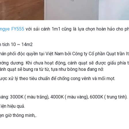
ngye FY555
với sải cánh 1m1 cũng là lựa chọn hoàn hảo cho p
ện tích 10 ~ 14m2
hân phối độc quyền tại Việt Nam bởi Công ty Cổ phần Quạt trần Ita
ướng dương. Khi chưa hoạt động, cánh quạt sẽ được giấu phía 
ánh quạt sẽ bung ra từ từ, tựa như bông hoa đang nở.
ợc xử lý theo tiêu chuẩn để chống cong vênh và mối mọt.
sáng: 3000K ( màu trắng), 4000K ( màu vàng), 6000K ( trung tính).
iện hiệu quả.
ẹn giờ thông minh,..