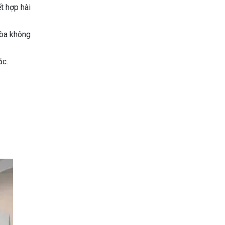
t hợp hài
hòa không
ắc.