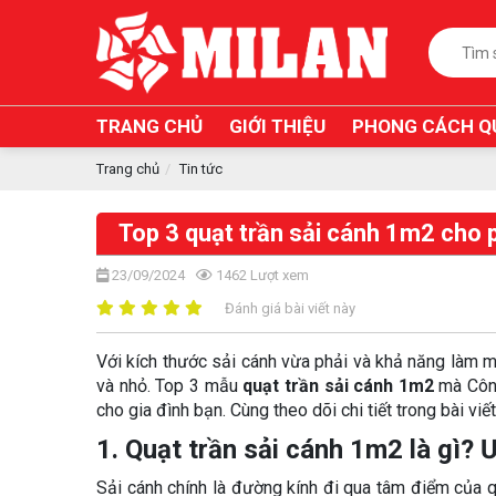
TRANG CHỦ
GIỚI THIỆU
PHONG CÁCH Q
Trang chủ
Tin tức
Top 3 quạt trần sải cánh 1m2 cho 
23/09/2024
1462
Lượt xem
Đánh giá bài viết này
Với kích thước sải cánh vừa phải và khả năng làm m
và nhỏ. Top 3 mẫu
quạt trần sải cánh 1m2
mà Công
cho gia đình bạn. Cùng theo dõi chi tiết trong bài viết
1. Quạt trần sải cánh 1m2 là gì?
Sải cánh chính là đường kính đi qua tâm điểm của qu