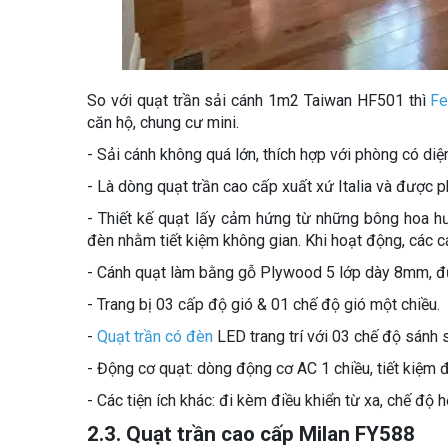
So với quạt trần sải cánh 1m2 Taiwan HF501 thì
Fe
căn hộ, chung cư mini.
- Sải cánh không quá lớn, thích hợp với phòng có di
- Là dòng quạt trần cao cấp xuất xứ Italia và được p
- Thiết kế quạt lấy cảm hứng từ những bông hoa h
đèn nhằm tiết kiệm không gian. Khi hoạt động, các c
- Cánh quạt làm bằng gỗ Plywood 5 lớp dày 8mm, đư
- Trang bị 03 cấp độ gió & 01 chế độ gió một chiều.
-
Quạt trần có đèn
LED trang trí với 03 chế độ sánh 
- Động cơ quạt: dòng động cơ AC 1 chiều, tiết kiệm đ
- Các tiện ích khác: đi kèm điều khiển từ xa, chế độ h
2.3. Quạt trần cao cấp Milan FY588