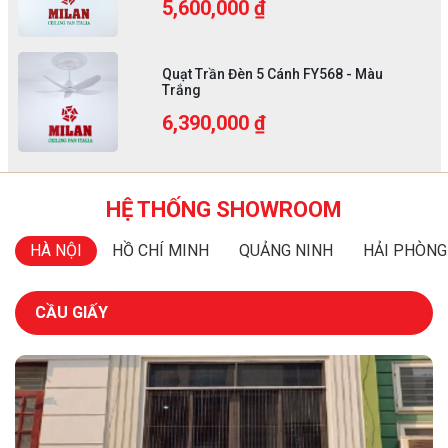
5,600,000 ₫
Quạt Trần Đèn 5 Cánh FY568 - Màu
Trắng
6,390,000 ₫
HỆ THỐNG SHOWROOM
HÀ NỘI
HỒ CHÍ MINH
QUẢNG NINH
HẢI PHÒNG
CẦU GIẤY