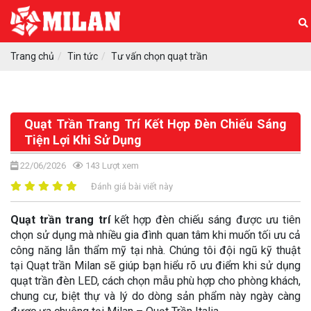
Trang chủ
Tin tức
Tư vấn chọn quạt trần
Quạt Trần Trang Trí Kết Hợp Đèn Chiếu Sáng
Tiện Lợi Khi Sử Dụng
22/06/2026
143
Lượt xem
Đánh giá bài viết này
Quạt trần trang trí
kết hợp đèn chiếu sáng được ưu tiên
chọn sử dụng mà nhiều gia đình quan tâm khi muốn tối ưu cả
công năng lẫn thẩm mỹ tại nhà. Chúng tôi đội ngũ kỹ thuật
tại Quạt trần Milan sẽ giúp bạn hiểu rõ ưu điểm khi sử dụng
quạt trần đèn LED, cách chọn mẫu phù hợp cho phòng khách,
chung cư, biệt thự và lý do dòng sản phẩm này ngày càng