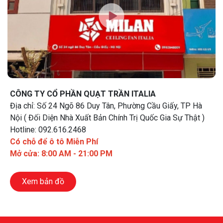
CÔNG TY CỔ PHẦN QUẠT TRẦN ITALIA
Địa chỉ: Số 24 Ngõ 86 Duy Tân, Phường Cầu Giấy, TP Hà
Nội ( Đối Diện Nhà Xuất Bản Chính Trị Quốc Gia Sự Thật )
Hotline: 092.616.2468
Có chỗ để ô tô Miễn Phí
Mở cửa: 8:00 AM - 21:00 PM
Xem bản đồ