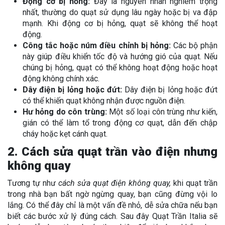
Động cơ bị hỏng:
Đây là nguyên nhân nghiêm trọng
nhất, thường do quạt sử dụng lâu ngày hoặc bị va đập
mạnh. Khi động cơ bị hỏng, quạt sẽ không thể hoạt
động.
Công tắc hoặc núm điều chỉnh bị hỏng:
Các bộ phận
này giúp điều khiển tốc độ và hướng gió của quạt. Nếu
chúng bị hỏng, quạt có thể không hoạt động hoặc hoạt
động không chính xác.
Dây điện bị lỏng hoặc đứt:
Dây điện bị lỏng hoặc đứt
có thể khiến quạt không nhận được nguồn điện.
Hư hỏng do côn trùng:
Một số loại côn trùng như kiến,
gián có thể làm tổ trong động cơ quạt, dẫn đến chập
cháy hoặc kẹt cánh quạt.
2. Cách sửa quạt trần vào điện nhưng
không quay
Tương tự như
cách sửa quạt điện không quay,
khi quạt trần
trong nhà bạn bất ngờ ngừng quay, bạn cũng đừng vội lo
lắng. Có thể đây chỉ là một vấn đề nhỏ, dễ sửa chữa nếu bạn
biết các bước xử lý đúng cách. Sau đây Quạt Trần Italia sẽ