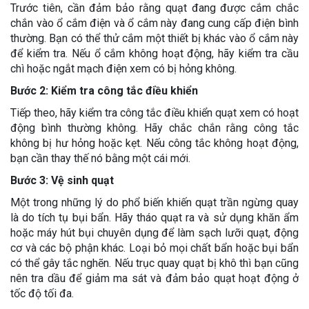
Trước tiên, cần đảm bảo rằng quạt đang được cắm chắc
chắn vào ổ cắm điện và ổ cắm này đang cung cấp điện bình
thường. Bạn có thể thử cắm một thiết bị khác vào ổ cắm này
để kiểm tra. Nếu ổ cắm không hoạt động, hãy kiểm tra cầu
chì hoặc ngắt mạch điện xem có bị hỏng không.
Bước 2: Kiểm tra công tắc điều khiển
Tiếp theo, hãy kiểm tra công tắc điều khiển quạt xem có hoạt
động bình thường không. Hãy chắc chắn rằng công tắc
không bị hư hỏng hoặc kẹt. Nếu công tắc không hoạt động,
bạn cần thay thế nó bằng một cái mới.
Bước 3: Vệ sinh quạt
Một trong những lý do phổ biến khiến quạt trần ngừng quay
là do tích tụ bụi bẩn. Hãy tháo quạt ra và sử dụng khăn ẩm
hoặc máy hút bụi chuyên dụng để làm sạch lưỡi quạt, động
cơ và các bộ phận khác. Loại bỏ mọi chất bẩn hoặc bụi bẩn
có thể gây tắc nghẽn. Nếu trục quay quạt bị khô thì bạn cũng
nên tra dầu để
giảm ma sát và đảm bảo quạt hoạt động ở
tốc độ tối đa.