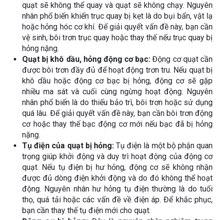
quạt sẽ không thể quay và quạt sẽ không chạy. Nguyên
nhân phổ biến khiến trục quay bị kẹt là do bụi bẩn, vật lạ
hoặc hỏng hóc cơ khí. Để giải quyết vấn đề này, bạn cần
vệ sinh, bôi trơn trục quay hoặc thay thế nếu trục quay bị
hỏng nặng.
Quạt bị khô dầu, hỏng động cơ bạc:
Động cơ quạt cần
được bôi trơn đầy đủ để hoạt động trơn tru. Nếu quạt bị
khô dầu hoặc động cơ bạc bị hỏng, động cơ sẽ gặp
nhiều ma sát và cuối cùng ngừng hoạt động. Nguyên
nhân phổ biến là do thiếu bảo trì, bôi trơn hoặc sử dụng
quá lâu. Để giải quyết vấn đề này, bạn cần bôi trơn động
cơ hoặc thay thế bạc động cơ mới nếu bạc đã bị hỏng
nặng.
Tụ điện của quạt bị hỏng:
Tụ điện là một bộ phận quan
trọng giúp khởi động và duy trì hoạt động của động cơ
quạt. Nếu tụ điện bị hư hỏng, động cơ sẽ không nhận
được đủ dòng điện khởi động và do đó không thể hoạt
động. Nguyên nhân hư hỏng tụ điện thường là do tuổi
thọ, quá tải hoặc các vấn đề về điện áp. Để khắc phục,
bạn cần thay thế tụ điện mới cho quạt.