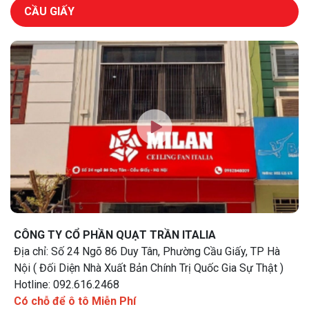
CẦU GIẤY
CÔNG TY CỔ PHẦN QUẠT TRẦN ITALIA
Địa chỉ: Số 24 Ngõ 86 Duy Tân, Phường Cầu Giấy, TP Hà
Nội ( Đối Diện Nhà Xuất Bản Chính Trị Quốc Gia Sự Thật )
Hotline: 092.616.2468
Có chỗ để ô tô Miễn Phí