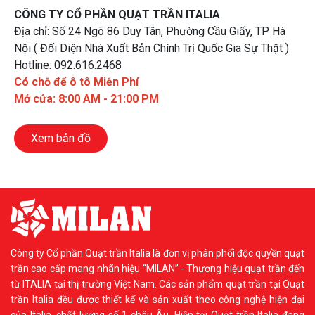
CÔNG TY CỔ PHẦN QUẠT TRẦN ITALIA
Địa chỉ: Số 24 Ngõ 86 Duy Tân, Phường Cầu Giấy, TP Hà
Nội ( Đối Diện Nhà Xuất Bản Chính Trị Quốc Gia Sự Thật )
Hotline: 092.616.2468
Có chỗ để ô tô Miễn Phí
Mở cửa: 8:00 AM - 21:00 PM
Xem bản đồ
Công ty Cổ phần Quạt trần Italia là đơn vị phân phối độc quyền quạt
trần cao cấp mang nhãn hiệu “MILAN” - Thương hiệu quạt trần đến
từ ITALIA tại thị trường Việt Nam. Các sản phẩm quạt trần tại Quạt
trần Italia đều được thiết kế và sản xuất theo công nghệ hiện đại
của Italia, chất lượng số 1 châu Âu. Hiện tại Quạt trần Italia đang