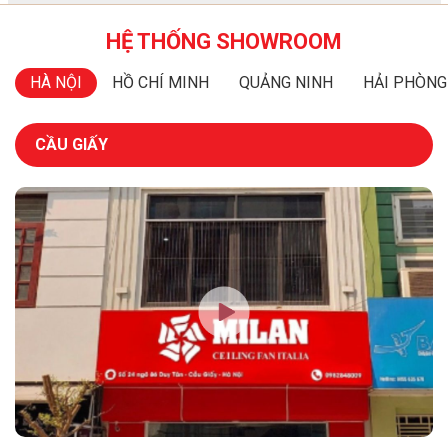
HỆ THỐNG SHOWROOM
HÀ NỘI
HỒ CHÍ MINH
QUẢNG NINH
HẢI PHÒNG
CẦU GIẤY