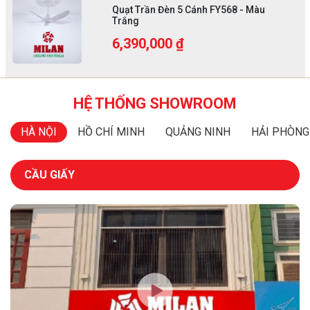
Quạt Trần Đèn 5 Cánh FY568 - Màu
Trắng
6,390,000 ₫
HỆ THỐNG SHOWROOM
HÀ NỘI
HỒ CHÍ MINH
QUẢNG NINH
HẢI PHÒNG
CẦU GIẤY