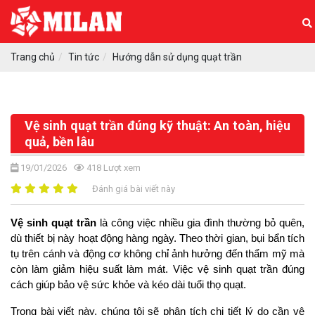
Trang chủ
Tin tức
Hướng dẫn sử dụng quạt trần
Vệ sinh quạt trần đúng kỹ thuật: An toàn, hiệu
quả, bền lâu
19/01/2026
418
Lượt xem
Đánh giá bài viết này
Vệ sinh quạt trần
 là công việc nhiều gia đình thường bỏ quên, 
dù thiết bị này hoạt động hàng ngày. Theo thời gian, bụi bẩn tích 
tụ trên cánh và động cơ không chỉ ảnh hưởng đến thẩm mỹ mà 
còn làm giảm hiệu suất làm mát. Việc vệ sinh quạt trần đúng 
cách giúp bảo vệ sức khỏe và kéo dài tuổi thọ quạt.
Trong bài viết này, chúng tôi sẽ phân tích chi tiết lý do cần vệ 