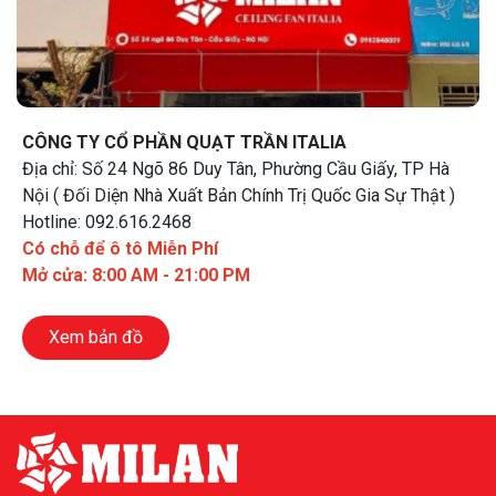
CÔNG TY CỔ PHẦN QUẠT TRẦN ITALIA
Địa chỉ: Số 24 Ngõ 86 Duy Tân, Phường Cầu Giấy, TP Hà
Nội ( Đối Diện Nhà Xuất Bản Chính Trị Quốc Gia Sự Thật )
Hotline: 092.616.2468
Có chỗ để ô tô Miễn Phí
Mở cửa: 8:00 AM - 21:00 PM
Xem bản đồ