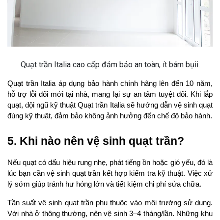
Quạt trần Italia cao cấp đảm bảo an toàn, ít bám bụii.
Quạt trần Italia áp dụng bảo hành chính hãng lên đến 10 năm, 
hỗ trợ lỗi đổi mới tại nhà, mang lại sự an tâm tuyệt đối. Khi lắp 
quạt, đội ngũ kỹ thuật Quạt trần Italia sẽ hướng dẫn vệ sinh quạt 
đúng kỹ thuật, đảm bảo không ảnh hưởng đến chế độ bảo hành.
5. Khi nào nên vệ sinh quạt trần?
Nếu quạt có dấu hiệu rung nhẹ, phát tiếng ồn hoặc gió yếu, đó là 
lúc bạn cần vệ sinh quạt trần kết hợp kiểm tra kỹ thuật. Việc xử 
lý sớm giúp tránh hư hỏng lớn và tiết kiệm chi phí sửa chữa.
Tần suất vệ sinh quạt trần phụ thuộc vào môi trường sử dụng. 
Với nhà ở thông thường, nên vệ sinh 3–4 tháng/lần. Những khu 