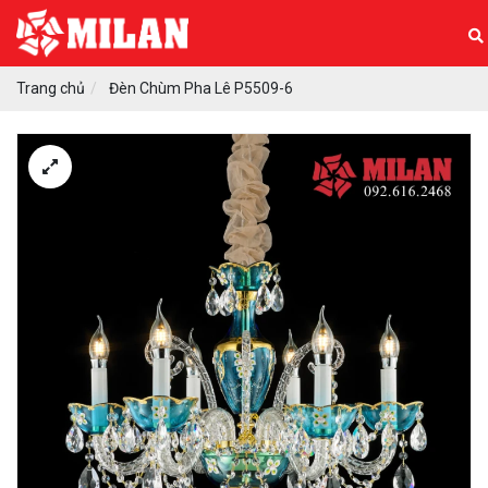
Trang chủ
Đèn Chùm Pha Lê P5509-6