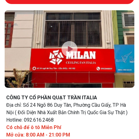
CÔNG TY CỔ PHẦN QUẠT TRẦN ITALIA
Địa chỉ: Số 24 Ngõ 86 Duy Tân, Phường Cầu Giấy, TP Hà
Nội ( Đối Diện Nhà Xuất Bản Chính Trị Quốc Gia Sự Thật )
Hotline: 092.616.2468
Có chỗ để ô tô Miễn Phí
Mở cửa: 8:00 AM - 21:00 PM