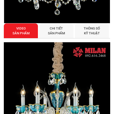
VIDEO
CHI TIẾT
THÔNG SỐ
SẢN PHẨM
SẢN PHẨM
KỸ THUẬT