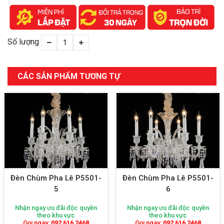
Số lượng
CÁC SẢN PHẨM TƯƠNG TỰ
Đèn Chùm Pha Lê P5501-
Đèn Chùm Pha Lê P5501-
5
6
Nhận ngay ưu đãi độc quyền
Nhận ngay ưu đãi độc quyền
theo khu vực
theo khu vực
Gọi ngay:
092 616 2468
Gọi ngay:
092 616 2468