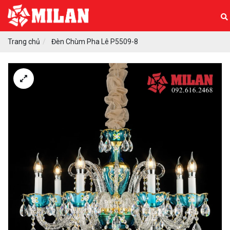
Trang chủ
Đèn Chùm Pha Lê P5509-8