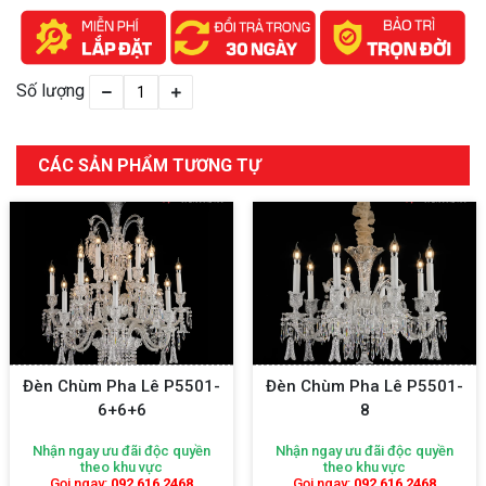
Số lượng
CÁC SẢN PHẨM TƯƠNG TỰ
Đèn Chùm Pha Lê P5501-
Đèn Chùm Pha Lê P5501-
6+6+6
8
Nhận ngay ưu đãi độc quyền
Nhận ngay ưu đãi độc quyền
theo khu vực
theo khu vực
Gọi ngay:
092 616 2468
Gọi ngay:
092 616 2468