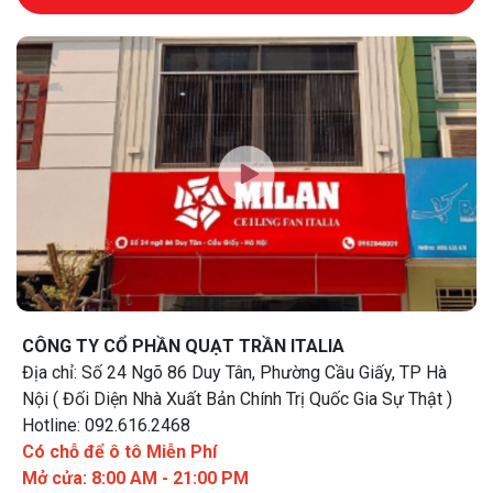
CÔNG TY CỔ PHẦN QUẠT TRẦN ITALIA
Địa chỉ: Số 24 Ngõ 86 Duy Tân, Phường Cầu Giấy, TP Hà
Nội ( Đối Diện Nhà Xuất Bản Chính Trị Quốc Gia Sự Thật )
Hotline: 092.616.2468
Có chỗ để ô tô Miễn Phí
Mở cửa: 8:00 AM - 21:00 PM