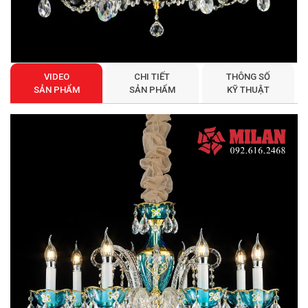
VIDEO
CHI TIẾT
THÔNG SỐ
SẢN PHẨM
SẢN PHẨM
KỸ THUẬT