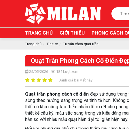
TRANG CHỦ
GIỚI THIỆU
PHONG CÁCH Q
Trang chủ
Tin tức
Tư vấn chọn quạt trần
Quạt Trần Phong Cách Cổ Điển Đẹp
25/05/2026
184
Lượt xem
Đánh giá bài viết này
Quạt trần phong cách cổ điển
đẹp sử dụng trang t
sống theo hướng sang trọng và tinh tế hơn. Không ch
thất có khả năng tạo điểm nhấn rất rõ rệt cho phòng 
thiết kế cầu kỳ, màu sắc sang trọng và kiểu dáng m
hẳn so với nhiều mẫu quạt hiện đại tối giản hiện nay.
Đối với những gia chủ chú trọng thẩm mỹ, việc lựa c