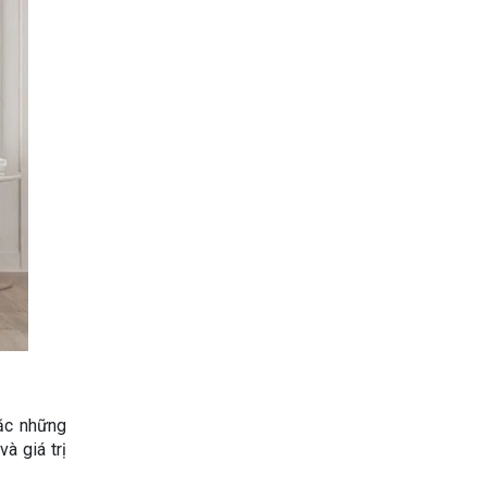
oặc những
à giá trị