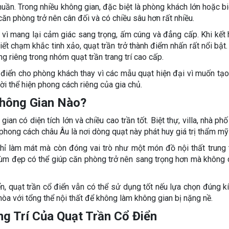
 thuần. Trong nhiều không gian, đặc biệt là phòng khách lớn hoặc b
ăn phòng trở nên cân đối và có chiều sâu hơn rất nhiều.
í vì mang lại cảm giác sang trọng, ấm cúng và đẳng cấp. Khi kết
ết chạm khắc tinh xảo, quạt trần trở thành điểm nhấn rất nổi bật. 
 riêng trong nhóm quạt trần trang trí cao cấp.
ổ điển cho phòng khách thay vì các mẫu quạt hiện đại vì muốn tạ
i thể hiện phong cách riêng của gia chủ.
Không Gian Nào?
an có diện tích lớn và chiều cao trần tốt. Biệt thự, villa, nhà ph
hong cách châu Âu là nơi dòng quạt này phát huy giá trị thẩm mỹ 
chỉ làm mát mà còn đóng vai trò như một món đồ nội thất trung
hùm đẹp có thể giúp căn phòng trở nên sang trọng hơn mà không
n, quạt trần cổ điển vẫn có thể sử dụng tốt nếu lựa chọn đúng k
 hòa với tổng thể nội thất để không làm không gian bị nặng nề.
g Trí Của Quạt Trần Cổ Điển