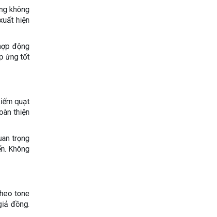
ững không
xuất hiện
 hợp động
p ứng tốt
kiếm quạt
oàn thiện
uan trọng
ển. Không
theo tone
giả đồng.