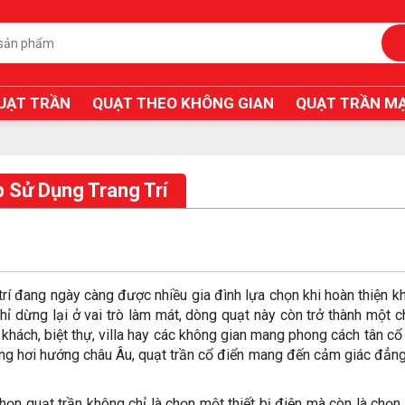
UẠT TRẦN
QUẠT THEO KHÔNG GIAN
QUẠT TRẦN MẠ
 Sử Dụng Trang Trí
rí đang ngày càng được nhiều gia đình lựa chọn khi hoàn thiện k
ỉ dừng lại ở vai trò làm mát, dòng quạt này còn trở thành một chi
khách, biệt thự, villa hay các không gian mang phong cách tân cổ 
ang hơi hướng châu Âu, quạt trần cổ điển mang đến cảm giác đẳn
họn quạt trần không chỉ là chọn một thiết bị điện mà còn là chọ