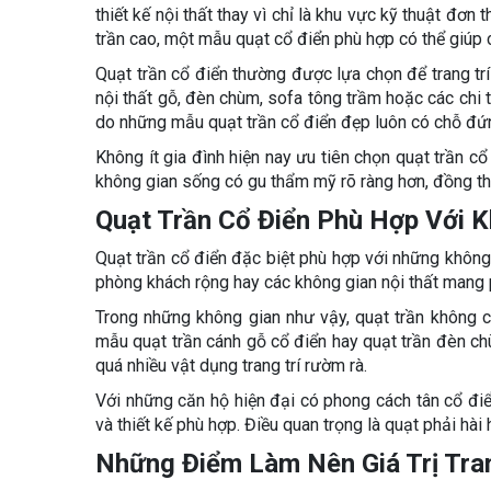
thiết kế nội thất thay vì chỉ là khu vực kỹ thuật đơn
trần cao, một mẫu quạt cổ điển phù hợp có thể giúp c
Quạt trần cổ điển thường được lựa chọn để trang tr
nội thất gỗ, đèn chùm, sofa tông trầm hoặc các chi ti
do những mẫu quạt trần cổ điển đẹp luôn có chỗ đứng
Không ít gia đình hiện nay ưu tiên chọn quạt trần c
không gian sống có gu thẩm mỹ rõ ràng hơn, đồng thờ
Quạt Trần Cổ Điển Phù Hợp Với 
Quạt trần cổ điển đặc biệt phù hợp với những không gi
phòng khách rộng hay các không gian nội thất mang p
Trong những không gian như vậy, quạt trần không 
mẫu quạt trần cánh gỗ cổ điển hay quạt trần đèn c
quá nhiều vật dụng trang trí rườm rà.
Với những căn hộ hiện đại có phong cách tân cổ điể
và thiết kế phù hợp. Điều quan trọng là quạt phải hài
Những Điểm Làm Nên Giá Trị Tran