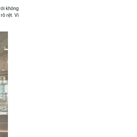
với không
õ rệt. Vì