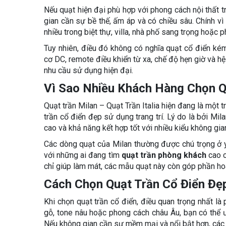
Nếu quạt hiện đại phù hợp với phong cách nội thất t
gian cần sự bề thế, ấm áp và có chiều sâu. Chính vì
nhiều trong biệt thự, villa, nhà phố sang trọng hoặc 
Tuy nhiên, điều đó không có nghĩa quạt cổ điển ké
cơ DC, remote điều khiển từ xa, chế độ hẹn giờ và 
nhu cầu sử dụng hiện đại.
Vì Sao Nhiều Khách Hàng Chọn Q
Quạt trần Milan – Quạt Trần Italia hiện đang là một
trần cổ điển đẹp sử dụng trang trí. Lý do là bởi Mi
cao và khả năng kết hợp tốt với nhiều kiểu không gian
Các dòng quạt của Milan thường được chú trọng ở y
với những ai đang tìm
quạt trần phòng khách
cao c
chỉ giúp làm mát, các mẫu quạt này còn góp phần ho
Cách Chọn Quạt Trần Cổ Điển Đẹp
Khi chọn quạt trần cổ điển, điều quan trọng nhất là
gỗ, tone nâu hoặc phong cách châu Âu, bạn có thể ư
Nếu không gian cần sự mềm mại và nổi bật hơn, các 