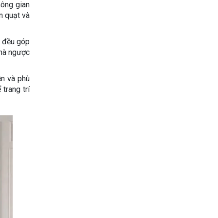
hông gian
n quạt và
ê đều góp
 mà ngược
ện và phù
trang trí