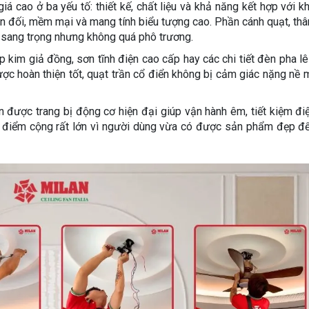
 cao ở ba yếu tố: thiết kế, chất liệu và khả năng kết hợp với k
ân đối, mềm mại và mang tính biểu tượng cao. Phần cánh quạt, thâ
 sang trọng nhưng không quá phô trương.
ợp kim giả đồng, sơn tĩnh điện cao cấp hay các chi tiết đèn pha l
ợc hoàn thiện tốt, quạt trần cổ điển không bị cảm giác nặng nề
n được trang bị động cơ hiện đại giúp vận hành êm, tiết kiệm đi
à điểm cộng rất lớn vì người dùng vừa có được sản phẩm đẹp để 