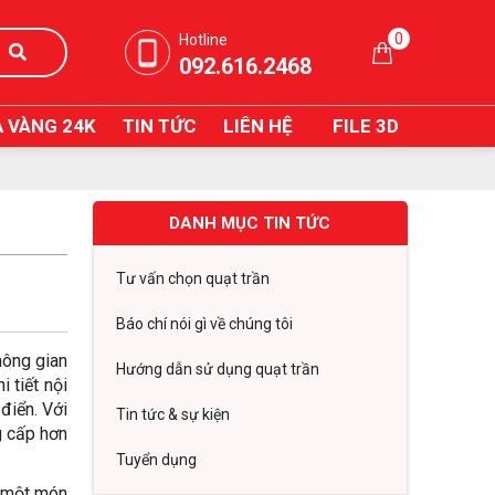
0
Hotline
092.616.2468
 VÀNG 24K
TIN TỨC
LIÊN HỆ
FILE 3D
DANH MỤC TIN TỨC
Tư vấn chọn quạt trần
Báo chí nói gì về chúng tôi
hông gian
Hướng dẫn sử dụng quạt trần
 tiết nội
điển. Với
Tin tức & sự kiện
g cấp hơn
Tuyển dụng
n một món