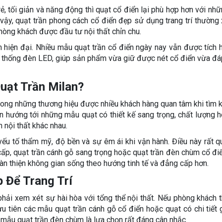
rẻ, tối giản và năng động thì quạt cổ điển lại phù hợp hơn với nh
 vậy, quạt trần phong cách cổ điển đẹp sử dụng trang trí thường 
phòng khách được đầu tư nội thất chỉn chu.
m hiện đại. Nhiều mẫu quạt trần cổ điển ngày nay vẫn được tích
hệ thống đèn LED, giúp sản phẩm vừa giữ được nét cổ điển vừa đá
uạt Trần Milan?
 trong những thương hiệu được nhiều khách hàng quan tâm khi tìm 
lan hướng tới những mẫu quạt có thiết kế sang trọng, chất lượng h
 nội thất khác nhau.
ếu tố thẩm mỹ, độ bền và sự êm ái khi vận hành. Điều này rất q
ấp, quạt trần cánh gỗ sang trọng hoặc quạt trần đèn chùm cổ đi
àn thiện không gian sống theo hướng tinh tế và đẳng cấp hơn.
 Để Trang Trí
 phải xem xét sự hài hòa với tổng thể nội thất. Nếu phòng khách 
u tiên các mẫu quạt trần cánh gỗ cổ điển hoặc quạt có chi tiết 
mẫu quạt trần đèn chùm là lựa chọn rất đáng cân nhắc.