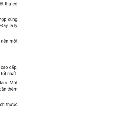
iệt thự có
 hợp cùng
Đây là lý
o nên một
ố cao cấp,
tốt nhất.
 tâm. Một
 cần thêm
ích thước