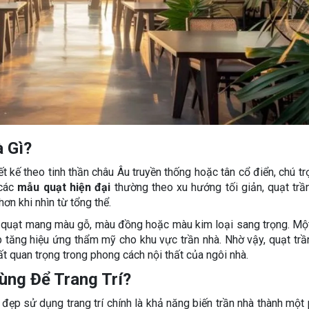
 Gì?
t kế theo tinh thần châu Âu truyền thống hoặc tân cổ điển, chú tr
 các
mẫu quạt hiện đại
thường theo xu hướng tối giản, quạt trầ
ơn khi nhìn từ tổng thể.
h quạt mang màu gỗ, màu đồng hoặc màu kim loại sang trọng. M
 tăng hiệu ứng thẩm mỹ cho khu vực trần nhà. Nhờ vậy, quạt trầ
t quan trọng trong phong cách nội thất của ngôi nhà.
ùng Để Trang Trí?
đẹp sử dụng trang trí chính là khả năng biến trần nhà thành một