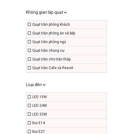
3. Tạ
Không gian lắp quạt
Ánh sán
hợp để t
Quạt trần phòng khách
Quạt trần phòng ăn và bếp
4. Tăn
Quạt trần phòng ngủ
Với vẻ 
Quạt trần chung cư
nhà bạn
Quạt trần cho trần thấp
Quạt trần Cafe và Resort
5. Đa
Đèn mâm
Loại đèn
thể dễ 
LED 15W
Ứng 
LED 24W
LED 32W
Đèn mâm
Đui E14
khác nh
Đui E27