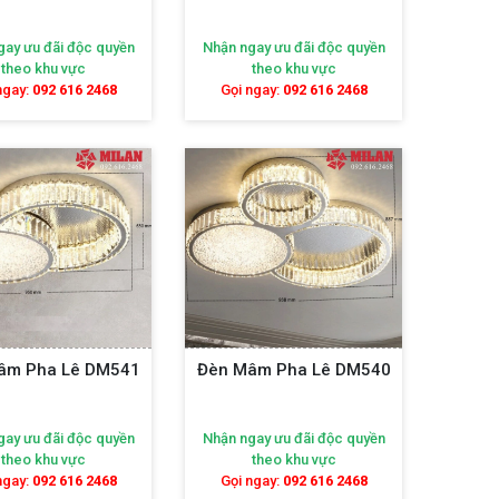
ỹ lệ của chúng bao gồm:
gay ưu đãi độc quyền
Nhận ngay ưu đãi độc quyền
hung đèn có nhiệm vụ giữ chặt các chi tiết pha
theo khu vực
theo khu vực
ắc trên khung tỉ mỉ, tinh tế, mang đến vẻ đẹp cổ
ngay:
092 616 2468
Gọi ngay:
092 616 2468
t tỉ mỉ theo nhiều hình dạng khác nhau như hình
 nhau một cách khéo léo, tạo nên những đường nét
hiều chi tiết trang trí nhỏ bằng pha lê như hạt
hêm nét hấp dẫn và sự tinh tế.
 và hệ thống dây điện, cung cấp nguồn sáng để
ia sáng lấp lánh.
âm Pha Lê DM541
Đèn Mâm Pha Lê DM540
gay ưu đãi độc quyền
Nhận ngay ưu đãi độc quyền
kiểu dáng, kích thước và giá cả đa dạng, đáp ứng
theo khu vực
theo khu vực
hổ biến hiện nay.
ngay:
092 616 2468
Gọi ngay:
092 616 2468