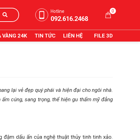
0
Hotline
092.616.2468
 VÀNG 24K
TIN TỨC
LIÊN HỆ
FILE 3D
ang lại vẻ đẹp quý phái và hiện đại cho ngôi nhà.
 ấm cúng, sang trọng, thể hiện gu thẩm mỹ đẳng
 đậm dấu ấn của nghệ thuật thủy tinh tinh xảo.