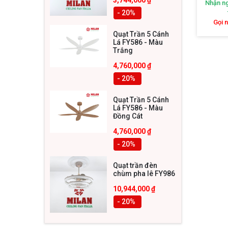
Nhận ng
- 20
%
Lợi í
Gọi 
Quạt Trần 5 Cánh
Lá FY586 - Màu
Đèn mâm
Trắng
tuyệt vờ
4,760,000
₫
- 20
%
1. Nâ
Quạt Trần 5 Cánh
Tỏa sán
Lá FY586 - Màu
Đồng Cát
trọng v
4,760,000
₫
nên điể
- 20
%
2. Độ 
Quạt trần đèn
chùm pha lê FY986
Đèn mâm
10,944,000
₫
tốt, đả
- 20
%
cho gia