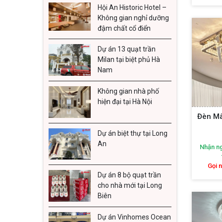
Hội An Historic Hotel –
1. Đè
Không gian nghỉ dưỡng
đậm chất cổ điển
Đèn pha
đến vẻ đ
Dự án 13 quạt trần
Milan tại biệt phủ Hà
Thiết
Nam
đại. 
Không gian nhà phố
Kích
hiện đại tại Hà Nội
ấn tư
Đèn M
Chất 
Dự án biệt thự tại Long
trọng
An
Nhận ng
một t
Gọi 
Đèn mâm
Dự án 8 bộ quạt trần
cho nhà mới tại Long
hàng, b
Biên
những m
Dự án Vinhomes Ocean