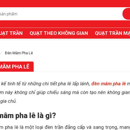
UẠT TRẦN
QUẠT THEO KHÔNG GIAN
QUẠT TRẦN MẠ
Đèn Mâm Pha Lê
MÂM PHA LÊ
t kế tinh tế từ những chi tiết pha lê lấp lánh,
đèn mâm pha lê
m
m này không chỉ giúp chiếu sáng mà còn tạo nên không gian
 gia chủ.
mâm pha lê là gì?
 pha lê là một loại đèn trần đẳng cấp và sang trọng, mang