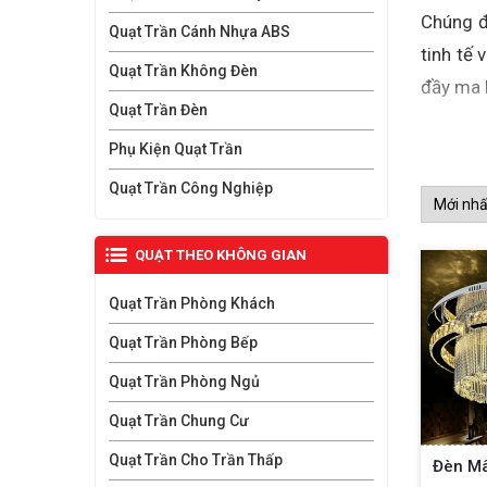
Chúng đ
Quạt Trần Cánh Nhựa ABS
tinh tế 
Quạt Trần Không Đèn
đầy ma 
Quạt Trần Đèn
Nguồn g
Phụ Kiện Quạt Trần
sáng tạ
Quạt Trần Công Nghiệp
chúng t
Ngày na
QUẠT THEO KHÔNG GIAN
trọng. 
theo từ
Quạt Trần Phòng Khách
quý phái
Quạt Trần Phòng Bếp
Quạt Trần Phòng Ngủ
Cấu t
Quạt Trần Chung Cư
Đèn mâm
Quạt Trần Cho Trần Thấp
nhau một
Đèn M