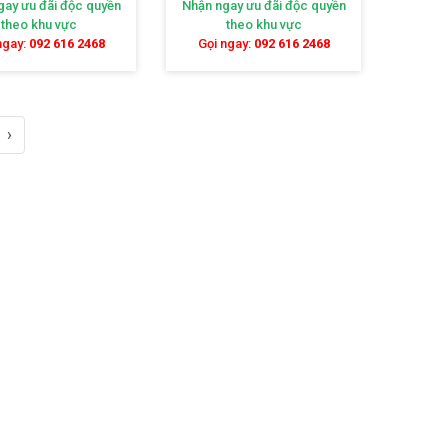
gay ưu đãi độc quyền
Nhận ngay ưu đãi độc quyền
theo khu vực
theo khu vực
ngay:
092 616 2468
Gọi ngay:
092 616 2468
ẩm nghệ thuật tinh xảo, mang đến nhiều lợi ích
 bật khi sở hữu loại đèn đẳng cấp này.
›
 cấp
ang đến cho không gian sống của bạn vẻ đẹp sang
pha lê phòng khách, phòng ăn hay hành lang, tạo
m loại, có khả năng chống gỉ sét, chống oxy hóa
tiết kiệm điện giúp giảm thiểu chi phí tiền điện