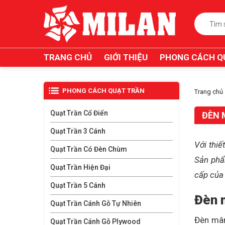
TRANG CHỦ
GIỚI THIỆU
PHONG CÁCH Q
PHONG CÁCH QUẠT TRẦN
Trang chủ
Quạt Trần Cổ Điển
ĐÈN 
Quạt Trần 3 Cánh
Với thiế
Quạt Trần Có Đèn Chùm
Sản phẩ
Quạt Trần Hiện Đại
cấp của
Quạt Trần 5 Cánh
Đèn 
Quạt Trần Cánh Gỗ Tự Nhiên
Đèn mâm
Quạt Trần Cánh Gỗ Plywood