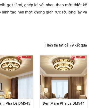
t gọt tỉ mỉ, ghép lại với nhau theo một thiết kế
p lánh tạo nên một không gian rực rỡ, lộng lẫy và
 Hưng tại châu Âu, khi các nghệ nhân tài hoa đã
g cung điện và lâu đài của giới quý tộc. Từ đó,
hượng lưu.
Hiển thị tất cả 79 kết quả
ục được ưa chuộng trong thiết kế nội thất sang
ẩm nghệ thuật sống động, phản chiếu ánh sáng
n hay hành lang pha lê, đều tỏa ra một khí chất
.
 phức tạp. Tất cả các chi tiết được lắp ghép với
làm rạng rỡ không gian với vẻ đẹp lộng lẫy và thu
âm Pha Lê DM545
Đèn Mâm Pha Lê DM544