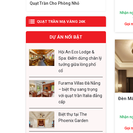
hút của
Quạt Trần Cho Phòng Nhỏ
Nhận ng
Khun
QUẠT TRẦN MẠ VÀNG 24K
lê và
Gọi 
điển 
DỰ ÁN NỔI BẬT
Mảnh
chuôn
Hội An Eco Lodge &
Spa: Điểm dừng chân lý
uốn l
tưởng giữa lòng phố
Chi t
cổ
cườm,
Furama Villas Đà Nẵng
Bộ p
– biệt thự sang trọng
ánh đ
với quạt trần Italia đẳng
Đèn M
cấp
Các l
Biệt thự tại The
Nhận ng
Ngày na
Phoenix Garden
mọi nhu
Gọi 