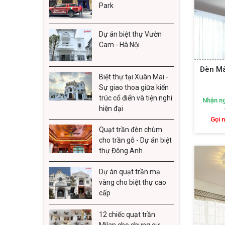
2. Đè
Park
Mẫu đèn
Dự án biệt thự Vườn
nét góc 
Cam - Hà Nội
Thiết
Đèn M
tạo n
Biệt thự tại Xuân Mai -
Sự giao thoa giữa kiến
Kích
trúc cổ điển và tiện nghi
Nhận ng
hoàn 
hiện đại
Chất 
Gọi 
Quạt trần đèn chùm
chắn 
cho trần gỗ - Dự án biệt
Đèn mâm
thự Đông Anh
chính h
Dự án quạt trần mạ
chúng s
vàng cho biệt thự cao
cấp
Ngoài r
cách nội
12 chiếc quạt trần
Milan cho chung cư