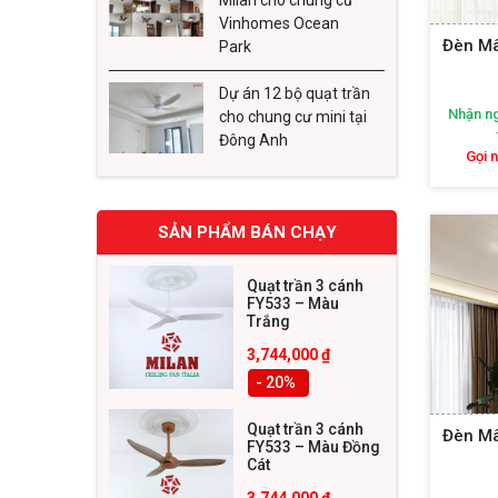
Vinhomes Ocean
3. Đè
Đèn M
Park
Đèn mâm
Dự án 12 bộ quạt trần
tráng, l
Nhận ng
cho chung cư mini tại
Đông Anh
Thiết
Gọi 
Mỗi 
lượn,
SẢN PHẨM BÁN CHẠY
Kích
ánh s
Quạt trần 3 cánh
FY533 – Màu
Chất 
Trắng
loại 
3,744,000
₫
- 20
%
Đèn pha
trung tâ
Quạt trần 3 cánh
Đèn M
FY533 – Màu Đồng
Ngoài ra
Cát
những t
3,744,000
₫